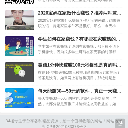
的会选择在家追剧，而有的女生会想着找份兼职来
赚钱。那么，今天小编主要跟大家分享几种适合女
2020宝妈在家做什么赚钱？推荐两种兼职
性上班族做的副业兼职，想要在家空闲时间做副业
项目给你
2020宝妈在家做什么赚钱？作为宝妈来说，想做兼
赚钱的女生，就好好看…
职的话，肯定家里条件不是很好。那么，今天小编
就推荐两种适合宝妈做的兼职，一种是玩游戏赚
钱，另外一种是做任务赚钱，具体，大家往下看操
学生如何在家赚钱？有哪些在家赚钱的方
作方案吧。第一种：玩游戏赚钱玩游戏赚钱是现在
法
学生如何在家赚钱？说到在家赚钱，那不得不说下
比较火的一种兼职，…
手机赚钱，因为很多学生可能在家无聊的时候都喜
欢玩手机，平时有空没空都会玩一会手机游戏，或
者用手机找人聊聊天什么的，再或者就是拍视频。
微信1分钟快速赚100元秒提现是真的吗？
那么，你想完全可以在家找这类型的项目赚钱。…
靠谱吗？
微信1分钟快速赚100元秒提现是真的吗？靠谱吗？
答案是没有。如果网上有这类项目，那绝对是忽悠
你，要么就是想骗你交钱的。大部分正规靠谱的项
目，都是赚钱很少的，如果你没有能力没有资源的
每天能赚30—50元的软件，真正一天赚30
话，别说一分钟赚100元了，一天都很难赚100元。
到50的app
每天能赚30—50元的软件现如今还是挺多的，当
当然，如果…
然，大部分都是要推广才能有这么高收益的，如果
是单干，那还是极少数可以真正做到一天赚30-50元
以上的。那么，哪些软件能单干一天赚30-50元以上
呢？哪些推广能达到日赚30-50元呢？下面，小编
34楼
专注于分享各种精品资源，是一个值得收藏的网站！
网站地图
就…
浙ICP备2021033376号-8