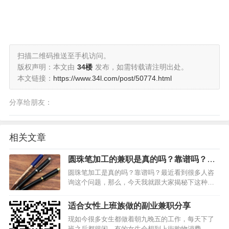
扫描二维码推送至手机访问。
版权声明：本文由
34楼
发布，如需转载请注明出处。
本文链接：
https://www.34l.com/post/50774.html
分享给朋友：
相关文章
圆珠笔加工的兼职是真的吗？靠谱吗？我
来揭秘下吧
圆珠笔加工是真的吗？靠谱吗？最近看到很多人咨
询这个问题，那么，今天我就跟大家揭秘下这种加
工兼职是否是真实，靠谱的。首先像圆珠笔这样的
小物件早就实现乐全面机械化，依靠手工加工圆珠
适合女性上班族做的副业兼职分享
笔的时代早已过去。目前就算有，都是一些假冒的
现如今很多女生都做着朝九晚五的工作，每天下了
骗局。大部分这类骗局…
班之后都很闲，有的女生会想到上街购物消费，有