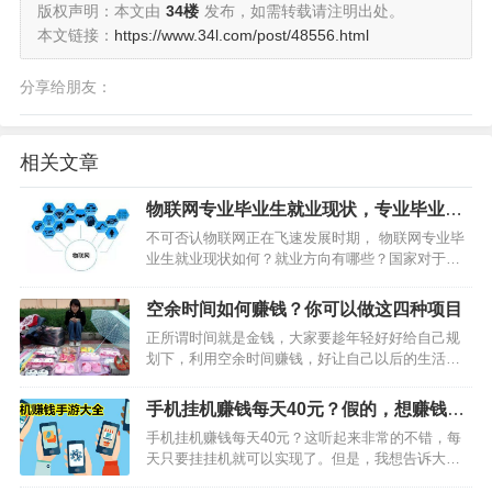
版权声明：本文由
34楼
发布，如需转载请注明出处。
本文链接：
https://www.34l.com/post/48556.html
分享给朋友：
相关文章
物联网专业毕业生就业现状，专业毕业生
工资一般多少？
不可否认物联网正在飞速发展时期， 物联网专业毕
业生就业现状如何？就业方向有哪些？国家对于物
联网专业的人才需求还是比较大的，做的工作也大
多是和物联网没有关系的。1、物联网专业毕业生就
空余时间如何赚钱？你可以做这四种项目
业现状几乎是覆盖了各行各业，可以选择去政府管
正所谓时间就是金钱，大家要趁年轻好好给自己规
理部门、科学研究…
划下，利用空余时间赚钱，好让自己以后的生活更
加好。那么，空余时间做如何赚钱呢？这是很多人
每天都在想的问题。针对大家的疑问，今天34楼小
手机挂机赚钱每天40元？假的，想赚钱还
编整理了几种适合空余时间做的赚钱项目，下面一
得做我这些
手机挂机赚钱每天40元？这听起来非常的不错，每
起来看看吧。1、摆…
天只要挂挂机就可以实现了。但是，我想告诉大
家，这类手机挂机日赚40元的项目，基本上是假