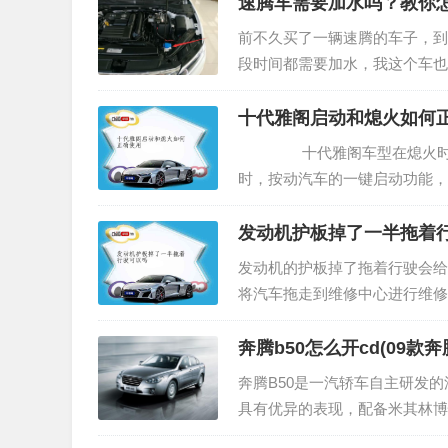
速腾车需要加水吗？教你
前不久买了一辆速腾的车子，到
段时间都需要加水，我这个车也
番，结果好多人说这种车不需要
十代雅阁启动和熄火如何
十代雅阁车型在熄火时先踩
时，按动汽车的一键启动功能，
发动机护板掉了一半拖着
发动机的护板掉了拖着行驶会给
将汽车拖走到维修中心进行维修
一种将其他形式的能转化为机械
奔腾b50怎么开cd(09款奔
奔腾B50是一汽轿车自主研发的
具有优异的表现，配备米其林博悦
相，奔腾B50以高起点、高性能