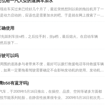
怎么给一汽大众的速腾车加水
现在车买过来已经好几个月了，最近突然想到以前的拖拉机开了一
是动力启动的，应该也是需要加水的吧。于是就在网上搜索了一
加水，我也纳闷，难道不怕烧吗？于是我决定去…
正确使用
刹车挂n档，之后拉手刹，挂p档，最后熄火。在启动车辆
然后放下…
行驶可以吗
周围的道路参与者带来不便，最好可以拨打救援电话等待救援车辆
，如果一定要拖着驾驶需要确定不会影响发动机的使用。发动机是
能的机器，汽油发动机是将化学能转化为机械…
腾b50有蓝牙吗)
汽车，于2009年5月16日推出，在操控、品质、空间等诸多方面都
节能系列轮胎，在静音性效果很专业。 2009年5月16日初次亮
、高品质“全…