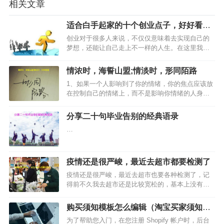
相关文章
适合白手起家的十个创业点子，好好看下
吧
创业对于很多人来说，不仅仅意味着去实现自己的
梦想，还能让自己走上不一样的人生。在这里我给
大家分享一些创业的点子，希望能帮助到大家！…
情浓时，海誓山盟;情淡时，形同陌路
1、如果一个人影响到了你的情绪，你的焦点应该放
在控制自己的情绪上，而不是影响你情绪的人身
上。只有这样，才能真正自信起来。…
分享二十句毕业告别的经典语录
…
疫情还是很严峻，最近去超市都要检测了
疫情还是很严峻，最近去超市也要各种检测了，记
得前不久我去超市还是比较宽松的，基本上没有专
门的检测员，口罩也不用戴。最近可能是外省一些
地区疫情比较严重了，所以温州这边现在检测也更
购买须知模板怎么编辑（淘宝买家须知免
加严格了，我最近去超市买东西都要各种检测，买
费素材）
为了帮助您入门，在您注册 Shopify 帐户时，后台
个菜呀，买些零食吃的…