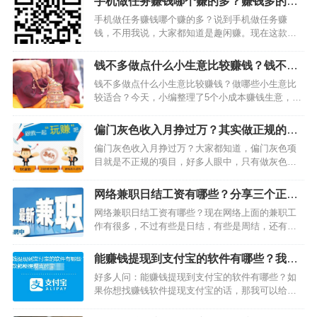
手机做任务赚钱哪个赚的多？赚钱多的
app推荐
手机做任务赚钱哪个赚的多？说到手机做任务赚
钱，不用我说，大家都知道是趣闲赚。现在这款软
件是最火的，推广的站长也很多，目前主要做里面
的任务赚钱，推广别人拿提成奖励。无论你是想做
钱不多做点什么小生意比较赚钱？钱不多
手机任务赚钱还是推广，做趣闲赚都是最好的选
可以做的赚钱生意
钱不多做点什么小生意比较赚钱？做哪些小生意比
择。…
较适合？今天，小编整理了5个小成本赚钱生意，都
是目前市场上比较赚钱的生意，只要做好了，都很
赚钱。 1、农村粉丝经济生意 如今，“粉丝经济”已经
偏门灰色收入月挣过万？其实做正规的项
走红互联网，只要你…
目也可以月赚上万
偏门灰色收入月挣过万？大家都知道，偏门灰色项
目就是不正规的项目，好多人眼中，只有做灰色偏
门项目才能月挣过万，因此，从来都是找不正规的
操作。其实，我想说做正规的项目也可以月赚上
网络兼职日结工资有哪些？分享三个正规
万，只要你找对项目就能实现。…
兼职工资日结平台
网络兼职日结工资有哪些？现在网络上面的兼职工
作有很多，不过有些是日结，有些是周结，还有月
结的。当然大部分都是日结的，相信大家都喜欢那
些日结工资的项目。不过那些周结月结的项目，在
能赚钱提现到支付宝的软件有哪些？我这
业界都有了一定的口碑，因此大家不会担心被骗，
几款都能提现支付宝
好多人问：能赚钱提现到支付宝的软件有哪些？如
也会去做的。…
果你想找赚钱软件提现支付宝的话，那我可以给你
找到很多，几十款以上。不过，小编是一个负责任