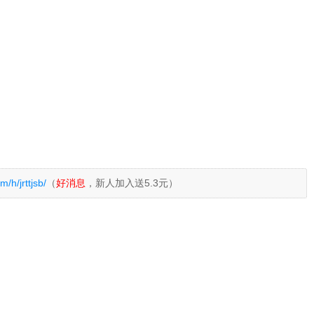
/h/jrttjsb/
（
好消息
，新人加入送5.3元）