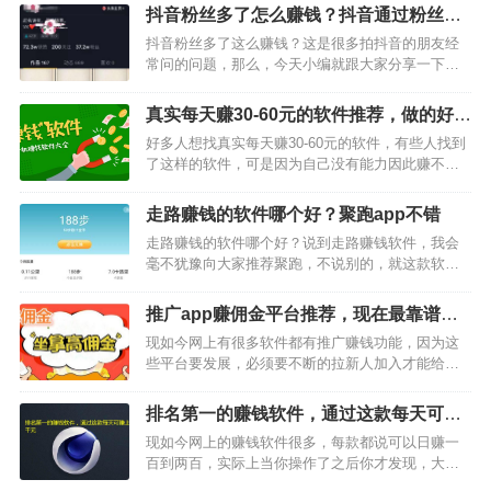
解决，下面详细介绍下吧。首先给大家介绍下群活
抖音粉丝多了怎么赚钱？抖音通过粉丝赚
码是什么意思，所谓的群活码就是一个固定不变的
钱的方法分享
抖音粉丝多了这么赚钱？这是很多拍抖音的朋友经
加群二维码，扫码…
常问的问题，那么，今天小编就跟大家分享一下如
何通过抖音粉丝赚钱的方法，总共划分为四种，分
别如下：第一种：粉丝打赏赚钱第一种最简单方便
真实每天赚30-60元的软件推荐，做的好可
的变现方式，你直播的时候向粉丝卖萌，撒娇，让
日赚上百元以上
好多人想找真实每天赚30-60元的软件，有些人找到
他们给你打赏就行，现…
了这样的软件，可是因为自己没有能力因此赚不到
钱，后面还在那埋怨，说人家骗他。其实你用脑子
想下就知道，没有哪个软件你下载就能每天免费给
走路赚钱的软件哪个好？聚跑app不错
你30-60元钱的，再怎么样，你都要通过自己的努力
走路赚钱的软件哪个好？说到走路赚钱软件，我会
去挣到，…
毫不犹豫向大家推荐聚跑，不说别的，就这款软件
加入送40天11颗钻石福利，就非常吸引人。当然
那，这上面的钻石并不是现实中的钻石，只是平台
推广app赚佣金平台推荐，现在最靠谱的
的矿石名称。这款软件上面的钻石1个值8.82元人民
三款软件推荐
现如今网上有很多软件都有推广赚钱功能，因为这
币，如果大家…
些平台要发展，必须要不断的拉新人加入才能给他
们创造业绩。那么，推广app赚佣金平台有哪些呢？
今天小编整理了三款软件，都是现在最靠谱的推广
排名第一的赚钱软件，通过这款每天可赚
赚钱平台，下面已经做了详细介绍，大家可要好好
上千元
现如今网上的赚钱软件很多，每款都说可以日赚一
了解下哦。…
百到两百，实际上当你操作了之后你才发现，大部
分软件一天只能赚个几元钱，有些还只能赚几毛