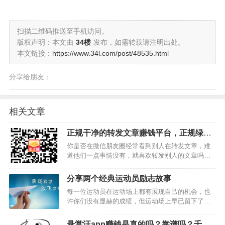
扫描二维码推送至手机访问。
版权声明：本文由
34楼
发布，如需转载请注明出处。
本文链接：
https://www.34l.com/post/48535.html
分享给朋友：
相关文章
正规干净的转发文章赚钱平台，正规绿色
都是正规广告
你是否在微信朋友圈经常看到别人在转发文章，难
道他们一点事情没有，就喜欢转发别人的文章吗？
NONONO，大部分都不是兴趣，很多人转发文章只
是为了赚钱。现在有很多可以转发文章赚钱的平
分享两个经典运动员励志故事
台，人家转发的大部分文章都是这些转发文章赚钱
每一位运动员在运动场上都有展现自己的机会，也
平台里面的文章，一…
许你们没有显赫的成绩，但运动场上早已留下了你
们的汗水和足迹，也许你们没有奖品奖状，但所有
的喝彩和加油都是属于你们的。下面两个关于运动
悬赏汪app赚钱是真的吗？靠谱吗？千万