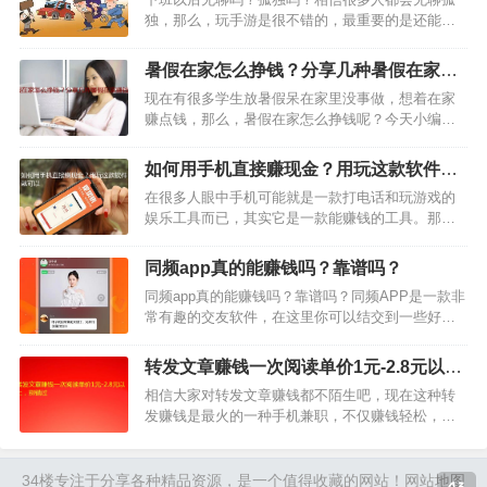
赚钱了。下面具体说下…
独，那么，玩手游是很不错的，最重要的是还能带
来收益！玩游戏自己玩每天赚几百上千元那是很
难，不过一天赚个15-30元是很容易的。反正业余时
暑假在家怎么挣钱？分享几种暑假在家赚
间闲着也是闲着，不如利用起来多赚点零花钱吧。
钱方法
现在有很多学生放暑假呆在家里没事做，想着在家
下面给大家推荐两…
赚点钱，那么，暑假在家怎么挣钱呢？今天小编就
跟大家分享几种暑假在家赚钱的方法，这几种都是
小编亲测过的，赚钱没有问题，还不懂暑假怎么赚
如何用手机直接赚现金？用玩这款软件就
钱的朋友，赶紧看下吧。 第…
可以
在很多人眼中手机可能就是一款打电话和玩游戏的
娱乐工具而已，其实它是一款能赚钱的工具。那么
如何用手机直接赚现金呢？其实只要你下载个可以
赚钱的软件就可以实现了。在此我推荐大家下载个
同频app真的能赚钱吗？靠谱吗？
趣闲赚任务赚钱软件，只要你每天在上面做任务赚
同频app真的能赚钱吗？靠谱吗？同频APP是一款非
钱即可实现。…
常有趣的交友软件，在这里你可以结交到一些好
友，与他人聊天找到更多感兴趣的话题，打造自己
是小圈子。目前同频上面有领红包活动，新用户下
转发文章赚钱一次阅读单价1元-2.8元以
载之后登陆送85电池奖励，电池是平台提现的唯一
上，别错过
相信大家对转发文章赚钱都不陌生吧，现在这种转
凭证，通过完成…
发赚钱是最火的一种手机兼职，不仅赚钱轻松，而
且操作的人多，还适合单干。就算你不推广拉下线
也可以赚钱很多，只要你微信好友足够多，微信群
加的人够多，那么，你每天通过转发文章就可以轻
34楼
专注于分享各种精品资源，是一个值得收藏的网站！
网站地图