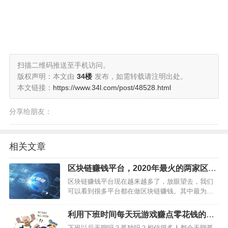
扫描二维码推送至手机访问。
版权声明：本文由
34楼
发布，如需转载请注明出处。
本文链接：
https://www.34l.com/post/48528.html
分享给朋友：
相关文章
区块链赚钱平台，2020年最火的两家区块
链赚钱软件推荐
区块链赚钱平台现在越来越多了，放眼望去，我们
可以看到很多平台都在做区块链赚钱。其中最为火
爆的区块链平台是秘乐，另外一家叫做聚跑的平
台，个人觉得也很不错，在此推荐大家都做，不过
利用下班时间每天玩游戏赚点零花钱的方
聚跑加入认证费用要2元。只要你认证好之后就可以
法
下班以后无聊吗？孤独吗？相信很多人都会无聊孤