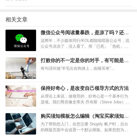
相关文章
微信公众号阅读量暴跌，是凉了吗？还是
另有乾坤
这两年，不少媒体同行/KOL都陆续唱衰公众号，说
公众号凉凉了，没人看了。用「已死」「危机」
「没有未来」形容，而短视频才是最火爆的。这种
情况在订阅号改版成信息流推荐后，情况更盛。…
打败你的不一定是你的对手，有可能是一
个过路人
有句话叫做“羊毛出在狗身上，由猪买单”…
保持好奇心，是改变自己领导方式的方法
从理论上来说，做领导的，好奇心是一个基本行为
选项。我们尊崇像史蒂夫·乔布斯（Steve Jobs）和
托马斯·爱迪生（Thomas Edison）这样的世界级企
业领袖，商业期刊也经常赞美好奇心是如何宝贵。
购买须知模板怎么编辑（淘宝买家须知免
但在日常实践中，谁有时间好奇这、好奇那…
费素材）
为了帮助您入门，在您注册 Shopify 帐户时，后台
的模版页面中会设置一个默认模版。如果您想为在
线商店自定义一个不同的模版，则需要向后台添加