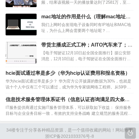
频，结果该视频一天的播放量达到了2581万，至今
获赞205.7万。可见，选择适合自己的视频表现方式
比努力更重要。 （图片来源：抖音APP） 抖音如何
mac地址的作用是什么（理解mac地址的
上热门，一直是小伙伴们想要了解的答案。 如果…
作用实验报告）
我们上网时会发现电子设备同时有IP地址和MAC地
址，为什么上网会需要两个地址呢？…
带货主播成正式工种；AITO汽车来了；小
米、英特尔入股张艺谋等创办的VR公司
【电子驾驶证12月10日起全国全面推行】据公安部
；特斯拉推出儿童电动车丨邦早报
消息，12月10日起，电子驾驶证在全国全面推行。
此前，驾驶证电子化已覆盖北京、上海、广州、西
安等200个城市，5000多万名驾驶人领取了电子驾驶
hcie面试通过率是多少（华为hcip认证费用和报名资格）
证，实现手机在线“亮证”。电子驾驶证通过全国
华为hcie面试通过率是多少？ 华为官方公开披露的数据为30%，也就是
“交…
说十个人中仅有三个可以通过，成为华为专家级网络工程师。从59学习
网站长所接触考生的实际情况来看，通过率至少也是五五开，大于
50%，因此不必过于担心。 HCIE面试考点涵盖…
信息技术服务管理体系证书（信息认证咨询满足四大条
件）
IT服务提供商通过实施IT服务管理体系，可以获取如下收益： 保持服务
目标与企业业务目标一致，有效的支持业务战略 建立规范的服务流程，
提高信息技术服务和运营效率 有效及高效地整合和利用信息、基础架
构、应用及人员等IT资源 建立持续改进的服务管…
34楼
专注于分享各种精品资源，是一个值得收藏的网站！
网站地图
浙ICP备2021033376号-8