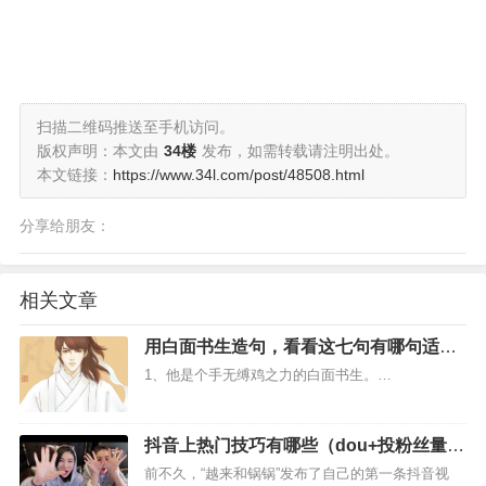
扫描二维码推送至手机访问。
版权声明：本文由
34楼
发布，如需转载请注明出处。
本文链接：
https://www.34l.com/post/48508.html
分享给朋友：
相关文章
用白面书生造句，看看这七句有哪句适合
你？
1、他是个手无缚鸡之力的白面书生。…
抖音上热门技巧有哪些（dou+投粉丝量还
是点赞量）
前不久，“越来和锅锅”发布了自己的第一条抖音视