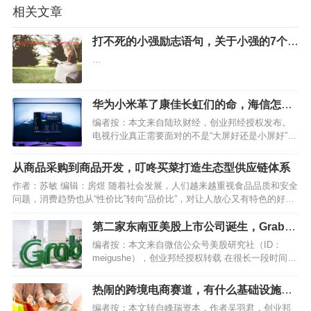
相关文章
打不死的小强励志语句，关于小强的7个句
子分享
…
华为小米革了康佳长虹们的命，海信怎么
办？
编者按：本文来自陆玖财经，创业邦经授权发布。
电视行业真正需要面对的不是“大屏好还是小屏好”，
用激光、OLED还是Mini LED之类的技术路线之争，
而是一旦被视为“智能终端”，从产品形态到竞争模式
从商品采购到商品开发，叮咚买菜打造生态型供应链体系
的翻天覆地。 近日，海信子品牌Vidda…
作者：苏敏 编辑：房煜 随着社会发展，人们越来越重视食品品质和安全
问题，消费趋势也从“性价比”转向“品价比”，对让人放心又有特色的好商
品的需求正与日增多。这就给如今的零售商们带来了新的挑战，也促进
了行业合作中零供关系的升级。 在12月3日的…
第二家东南亚美股上市公司诞生，Grab为
何上市即大跌？
编者按：本文来自微信公众号美股研究社（ID：
meigushe），创业邦经授权转载 在很长一段时间
内，来自新加坡、发家于东南亚市场的Sea（冬海集
团）都被外界称为造富神话。并非因为其“东南亚小
热闹的跨境电商赛道，有什么基础设施类
腾讯”的影子，而是其强大的游戏和电商业务支撑它
的创业机会？
编者按：本文转自峰瑞资本，作者吴羽君，创业邦
制霸…