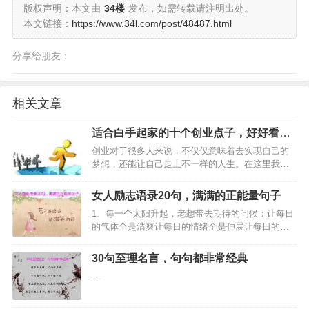
版权声明：本文由
34楼
发布，如需转载请注明出处。
本文链接：
https://www.34l.com/post/48487.html
分享给朋友：
相关文章
适合白手起家的十个创业点子，好好看下
吧
创业对于很多人来说，不仅仅意味着去实现自己的
梦想，还能让自己走上不一样的人生。在这里我给
大家分享一些创业的点子，希望能帮助到大家！…
女人励志语录20句，满满的正能量句子
1、每一个太阳升起，老想带去期待的问候：让每日
的气体全是清爽让每日的情绪全是伸展让每日的获
得全是丰富！…
30句至理名言，句句都非常经典
…