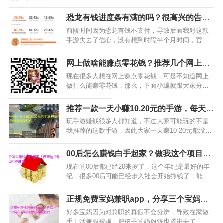
恐龙有钱进度条有满的吗？很高兴的告诉
大家我快满了
前段时间因为恐龙有钱不支付，导致后面我对这款
手游失去了信心，没有想到时隔半个月时间，官方
终于打款了，这也让我重新燃气对这款手游的推广
欲望。那么，最近看到大家都在咨询恐龙有钱进度
网上做啥能赚点零花钱？推荐几个网上赚
条有满的吗相关的问题。那么，作为一名老玩家，
零花钱的方法
现在很多人想在网上赚点零花钱，可是不知道网上
我先跟大家说下，我认…
做什么能赚零花钱，那么，下面小编就跟大家分享
几种在网上赚零花钱的方法，希望可以帮助大家在
网上赚钱。1、玩游戏赚钱网上赚零花钱的方法很
推荐一款一天小赚10.20元的手游，每天养
多，玩游戏赚钱只是其中一种。对于喜欢玩游戏的
恐龙升级就能领红包
玩手游赚钱很多人都知道，不过大家可能玩的不是
人来说，建议下载王者…
我推荐的这款手游，因此大家一天赚10-20元都没有
实现，不过没有关系，只要你选择我推荐的这款手
游，能让你少花很多时间就能赚到钱。那么，下面
00后怎么赚钱白手起家？做我这个项目可
小编马上跟大家分享一下我推荐的这款手游，叫做
以免费赚钱
现在的00后都已经20来岁了，这个年纪是最好的年
全民养龙，只要…
纪，很多00后可能已经步入社会开始挣钱了，能挣
钱是好事，不过，好多00后的小伙伴想找免费的项
目做。那么，00后怎么赚钱白手起家呢？在此小编
正规免费宝妈兼职app，分享三个宝妈在
就给00后的朋友提供一个互联网赚钱的项目吧。下
家可以做的兼职软件
好多宝妈因为对兼职的真假不会分辨，导致在家做
面我给大…
手工活兼职被骗，把孩子的奶粉钱也搭进去了，这