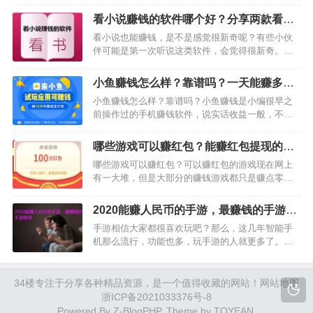
手游，不要乱玩，有些就算你有能力赚到，人家平
台不给你也是白搭。那么，玩什么手游可以一天小
看小说赚钱的软件哪个好？分享两款看小
赚30-50元以上呢？下面小编为大家推荐一款一天小
说一天赚100元的app
看小说也能赚钱，是不是感觉很新奇呢？有些小伙
赚30-50元…
伴可能是第一次听说这类软件，会觉得很新奇。不
过，看小说赚钱已经是一个老掉牙的项目了，一直
以来有很多人在做。那么，看小说赚钱的软件哪个
小鱼赚钱怎么样？靠谱吗？一天能赚多少
好？很多小伙伴不知道下载哪款好，今天小编就给
钱？
小鱼赚钱怎么样？靠谱吗？小鱼赚钱是小编很早之
大家推荐两款比较赚钱…
前操作过的手机赚钱软件，说实话收益一般，不过
平台审核机制真的问题很大，小编有一次连续提现
了两次，结果第二天就被封号了，我也没有作弊就
哪些游戏可以赚红包？能赚红包提现的游
被封号很纳闷，为什么要封我号？难道不能同时提
戏推荐
哪些游戏可以赚红包？可以赚红包的游戏现在网上
现两笔？真的好奇葩的…
有一大堆，但是大部分的赚钱游戏都只是赚点零花
钱，有的甚至还会骗你劳动力，各种套路。那么，
有没有不套路的赚钱游戏，那也是有的，我今天给
2020能赚人民币的手游，最赚钱的手游推
大家推荐一款能赚红包提现并且没有套路的游戏，
荐
手游相信大家都很喜欢玩吧？那么，这几年智能手
如果大家真想找赚红包…
机那么流行，功能也多，玩手游的人就更多了。那
么，有些玩家有选择困难症，游戏多了根本不知道
该选择哪款玩好，尤其是赚钱手游，大家就更加怕
选错了，白玩那么长时间。为了让大家能找到最赚
34楼
专注于分享各种精品资源，是一个值得收藏的网站！
网站地图
钱的手游玩，今天小编…
浙ICP备2021033376号-8
Powered By
Z-BlogPHP
. Theme by
TOYEAN
.