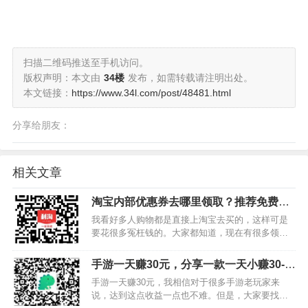
扫描二维码推送至手机访问。
版权声明：本文由
34楼
发布，如需转载请注明出处。
本文链接：
https://www.34l.com/post/48481.html
分享给朋友：
相关文章
淘宝内部优惠券去哪里领取？推荐免费领
淘宝内部优惠券的软件
我看好多人购物都是直接上淘宝去买的，这样可是
要花很多冤枉钱的。大家都知道，现在有很多领淘
宝内部优惠券的软件，只要你上这些软件上面去领
取优惠券之后再上淘宝购买，那可一省好多钱。那
手游一天赚30元，分享一款一天小赚30-
么，淘宝内部优惠券去哪里领取呢？下面小编就马
50元的小游戏
手游一天赚30元，我相信对于很多手游老玩家来
上告诉大家一款免费领…
说，达到这点收益一点也不难。但是，大家要找对