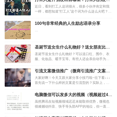
什么这么火？
近日，看到打工人这词很火，很多小伙伴肯定和我
一样，都想知道“打工人”这个词为什么这么火吧？那
么，接下来我就跟大家说说打工人是什么梗出自哪
里？这词出自哪里无从考证，不过肯定是某些有头
100句非常经典的人生励志语录分享
脑的网友发明的，至于出自哪位网友？我们一起来
…
了解相关情况吧。…
圣诞节送女生什么礼物好？送女朋友比较
合适的礼物分享
圣诞节送女生什么礼物好？可以送口红、围巾、衣
服、化妆品、暖手宝等。有些人还会亲自动手为女
朋友做一些创意小礼物，这样就更加贴心了，如果
你有女朋友，不知道该送什么好的话，下面小编为
引流文案微信推广（微商引流推广文案模
大家推荐几种可以送女朋友的礼物，好好看下吧。
板）
大家好啊！今天又跟大家分享小技巧啦~往下看↓↓↓
…
首先说一下什么样的文案是引流型的？实际上，一
句话是将公共域流量定向到您的私有域流量池。其
目的是先引流然后慢慢进行信任激活变现。 在标题
电脑微信可以发多大的视频（视频超过40
方面，通常有以下几种类型，今天为大家详细描述
分钟发送步骤）
虽然腾讯在短视频领域迟迟未能取得优势，微视也
一下。 一…
很难撼动抖音、快手等头部APP的地位，但一直以
来都未放弃这块蛋糕。 2021年二季度，随着微信以
及Wechat活跃用户账户达到12.5亿，微信视频号的