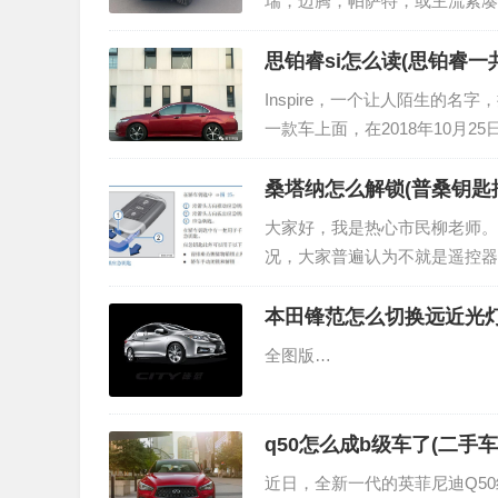
瑞，迈腾，帕萨特，或主流紧凑型S
数工人阶级而言，200,000不
思铂睿si怎么读(思铂睿一
Inspire，一个让人陌生的
一款车上面，在2018年10月
间各种中文名满天飞，“英诗派”。
桑塔纳怎么解锁(普桑钥匙
大家好，我是热心市民柳老师。
况，大家普遍认为不就是遥控器
控钥匙不好使还跟我们的一个坏
本田锋范怎么切换远近光灯
全图版…
q50怎么成b级车了(二手车
近日，全新一代的英菲尼迪Q5