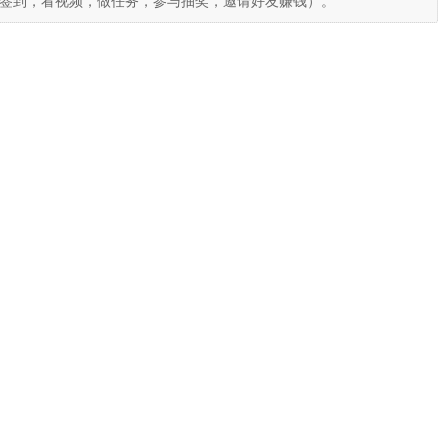
签到，看视频，做任务，参与抽奖，邀请好友赚钱）。