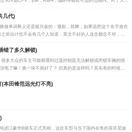
UV如Cr-V，yue，Rav4，qijun等都在可选的范围内。对于大多
是少数号码，…
共几代)
名字，换做单词释义还是挺兴奋的：激励，鼓舞，如果说把这个名字放在
25日之前估计也不会有几个人知道，英文不好的人连念都念不对，坊
“雅阁王”，“鹰示派”…
插错了多久解锁)
 很多大众的车主可能都遇到过遥控钥匙无法解锁或闭锁车辆的情
没电了嘛！换一块不就好了？ 但真的是这样吗？其实有的时候遥
毛病有关，那就是…
(本田锋范远光灯不亮)
)
0纯进口豪华B级车正式亮相，这款车型与当下国内在售的英菲尼迪