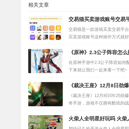
相关文章
交易猫买卖游戏账号交易
交易猫是一款游戏买卖交易平台
买卖游戏账号这种操作方式就好
只能通过一些游戏账号交易平台
《原神》2.3公子阵容怎么
在原神手游中2.3公子阵容如何
下来就让我们一起来看一下吧~！
好用的。 用砂糖顶替一下万叶
《裁决王座》12月8日劲
《裁决王座》12月8日09:25
奇手游，游戏不仅拥有酷炫的战
膀外观与特色鲜明的时装随意搭
火柴人全明星好玩吗 火柴
期待已久的手游火柴人全明星即