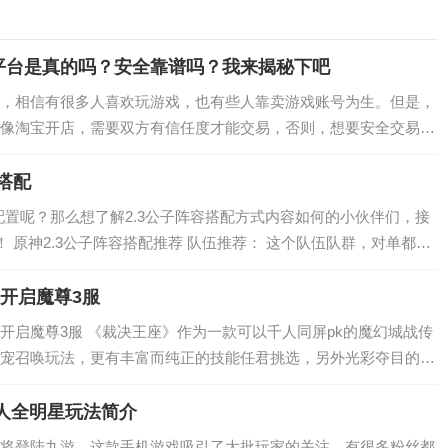
平台是真的吗？安全靠谱吗？我来揭秘下吧
，相信有很多人喜欢玩游戏，也有些人靠卖游戏账号为生。但是，
像淘宝开店，需要双方有信任度才能交易，否则，想要安全交易的
去实施交易。…
搭配
配置呢？那么想了解2.3公子阵容搭配方式内容如何的小伙伴们，接
 原神2.3公子阵容搭配推荐 队伍推荐： 这个队伍队群，对单都挺
的位…
爆开启魔尊3服
劲爆开启魔尊3服 《裁决王座》作为一款可以千人同屏pk的魔幻城战传
宠召唤玩法，更有丰富而纯正的技能任君挑选，另外光彩夺目的翅
配。超高爆率的副本地图，…
人全明星玩法简介
将登陆九游，这款手机游戏吸引了大批玩家的关注，有很多粉丝都