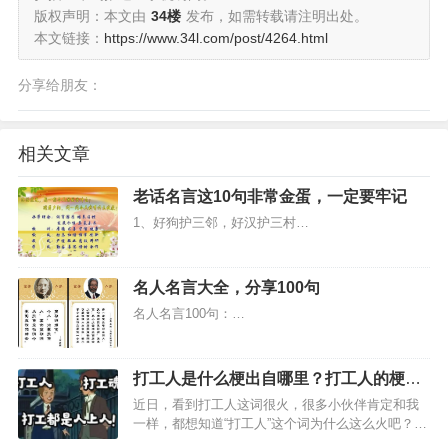
版权声明：本文由
34楼
发布，如需转载请注明出处。
本文链接：
https://www.34l.com/post/4264.html
分享给朋友：
相关文章
老话名言这10句非常金蛋，一定要牢记
1、好狗护三邻，好汉护三村…
名人名言大全，分享100句
名人名言100句：…
打工人是什么梗出自哪里？打工人的梗为
什么这么火？
近日，看到打工人这词很火，很多小伙伴肯定和我
一样，都想知道“打工人”这个词为什么这么火吧？那
么，接下来我就跟大家说说打工人是什么梗出自哪