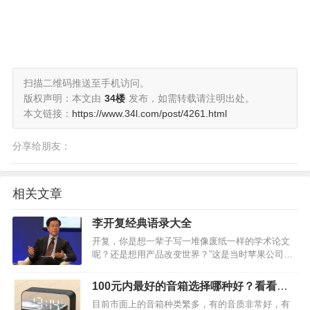
扫描二维码推送至手机访问。
版权声明：本文由
34楼
发布，如需转载请注明出处。
本文链接：
https://www.34l.com/post/4261.html
分享给朋友：
相关文章
李开复经典语录大全
开复，你是想一辈子写一堆像废纸一样的学术论文
呢？还是想用产品改变世界？”这是当时苹果公司的
副总裁戴夫?耐格尔举着一杯透亮的自酿葡萄酒向他
发出加入邀请。正是这句话点燃了李开复心中多年
100元内最好的音箱选择哪种好？看看这
“世界因你不同”的梦想。他放弃了对终身教授职位的
款适合你不？
目前市面上的音箱种类繁多，有的音质非常好，有
追求，做出了…