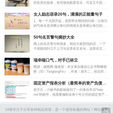
的音质比较差，有些朋友酷爱音乐，可是又不想花
太多钱在这些音箱上面，一般都会选择一些100元以
内的音箱。那么100元内最好的音箱选择哪种好？下
女人励志语录20句，满满的正能量句子
面，小编给大家推荐一款迷你型的小音箱，大家一
1、每一个太阳升起，老想带去期待的问候：让每日
起来看看吧。…
的气体全是清爽让每日的情绪全是伸展让每日的获
得全是丰富！…
​50句名言警句摘抄大全
网上的名言警句有很多，相信大家想找的话，一下
子就能找到几千上万句这类名言名句，这类名言名
句只有短短的几个字，却蕴藏着巨大的人生哲理，
有些可能对你的人生有很大帮助。喜欢名言警句的
瑞幸喘口气，对手已林立
朋友，赶紧看下面小编摘录的50句名言警句吧，一
图源：摄图网 编者按：本文来自微信公众号螳螂观
定会对你有所帮助的…
察（ID：TanglangFin），作者：易不二，创业邦经
授权转载 年轻人从未停止消费小蓝杯。 今年夏天生
椰拿铁被全网催货的盛景，与9天就突破270万杯销
固定资产报表分析（最简单的资产负债表
量的丝绒拿铁，都证明了瑞幸的生命力。 从…
举例）
前不久，小秘书的邮箱收到了一封来自学员“help
me”的邮件，他需要编制未来十年公司的固定资产预
算，关键预测节点是新增固定资产的增量和现存固
定的折旧，并且需要从不同的角度分析费用数据。
小秘书看完之后心里在想，固定资产预算逻辑简单
34楼
专注于分享各种精品资源，是一个值得收藏的网站！
网站地图