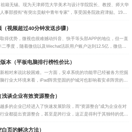
市，祖籍无锡。现为天津师范大学美术与设计学院院长、教授、师大华
事部授衔“有突出贡献中青年专家”，享受国务院政府津贴。1997
全国教育系统巾帼建功标兵、全国…
（视频超过40分钟发送步骤）
取得优势，微视也很难撼动抖音、快手等头部APP的地位，但一直
年二季度，随着微信以及Wechat活跃用户账户达到12.5亿，微信视
。而腾讯也很可能在短视频…
些版本（平板电脑排行榜性价比）
新相对来说比较困难。一方面，安卓系统的功能早已经被各方挖掘
脑行业大环境来看，iPad阵营坚固的护城河也影响着安卓阵营的创
平板电脑行业的品牌本来就不像以往那么…
（浅谈企业有效资源整合）
越多的企业已经进入了快速发展阶段，而“资源整合”成为企业在对
行业都提出资源整合，甚至是跨行业，这正是得利于其独特的优
种资源优化、重新配置的过程，是企业跨越式…
空白页的解决方法）