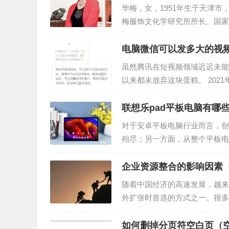
华梅，女，1951年生于天津
梅服饰文化学研究所所长。国家人
年天津市劳动模范，1998年
电脑微信可以发多大的视频
虽然腾讯在短视频领域迟迟未能
以来都未放弃这块蛋糕。 2021
频号的成长空间也被进一步拉大
联想乐pad平板电脑有哪
对于安卓平板电脑行业而言，创
殆尽；另一方面，从整个平板电
新欲望。再加上时下热衷于投身
企业资源整合的影响因素
随着中国经济的高速发展，越来
外扩张时首选的方式之一。很多
势。资源整合，是企业运营中各
如何删掉分页符空白页（