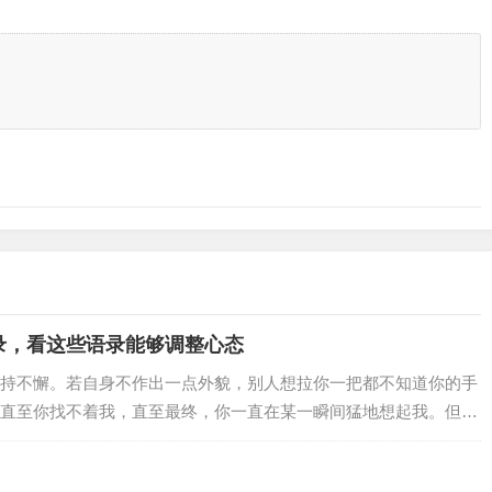
录，看这些语录能够调整心态
持不懈。若自身不作出一点外貌，别人想拉你一把都不知道你的手
直至你找不着我，直至最终，你一直在某一瞬间猛地想起我。但
确实早已没有了，也再不想要你再找回家了。理…