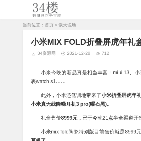
当前位置：
首页
>
谈天说地
小米MIX FOLD折叠屏虎年
34资源网
2021-12-29
712
小米今晚的新品真是相当丰富：miui 13、小
表watch s1……
此外，小米还低调地带来了
小米折叠屏虎年礼盒，
小米真无线降噪耳机3 pro(曜石黑)。
礼盒售价
8999元，
已于今晚21点半全渠道开
小米mix fold陶瓷特别版目前售价就是8999
耳机了。