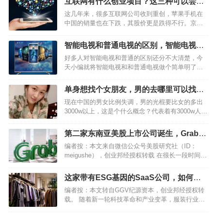
互联网有什么创业项目？这三种可以尝试
下
这几年来，很多互联网公司收到重创，苹果手机在
中国的销量也在下跌，其股价更是跌得不行。京东
创始人也因为去年的“桃色事件”一直名声不好，虽然
后来解决了，不过还是有很大影响。互联网创业似
智能电视和普通电视的区别，智能电视好
乎已经步入了艰难期，不过，还是有很多人一头扎
还是普通电视好？
好多人对智能电视和普通的区别还分不大清楚，今
进来。在现在这个…
天小编就将智能电视和和普通电视做个简单明了的
介绍，希望对大家有所帮助。简单的讲，就是智能
电视可以看直播电视，也可以点播一些网络电视来
单身想找个女朋友，男的去哪里可以找个
看，这个就是最大的区别。当然，有些智能电视还
女朋友
现在中国的男女比例失调，男的光棍要比女的多出
有储存功能，比如，可…
3000w以上，这是个什么概念？代表着有3000w人是
找不到对象的。所以很多单身男的就开始发愁了，
单身想找个女朋友究竟到哪里找呢？说实话，小编
第二家东南亚美股上市公司诞生，Grab为
也是一名单身汉，也正在找女朋友，虽然说，我没
何上市即大跌？
编者按：本文来自微信公众号美股研究社（ID：
有找到女朋…
meigushe），创业邦经授权转载 在很长一段时间
内，来自新加坡、发家于东南亚市场的Sea（冬海集
团）都被外界称为造富神话。并非因为其“东南亚小
这家带有ESG基因的SaaS公司，如何定
腾讯”的影子，而是其强大的游戏和电商业务支撑它
义未来的服装行业？
编者按：本文转自GGV纪源资本，创业邦经授权转
制霸…
载。 随着新一轮科技革命和产业变革，服装行业进
行数智化转型升级已经成为了行业共识，但是多数