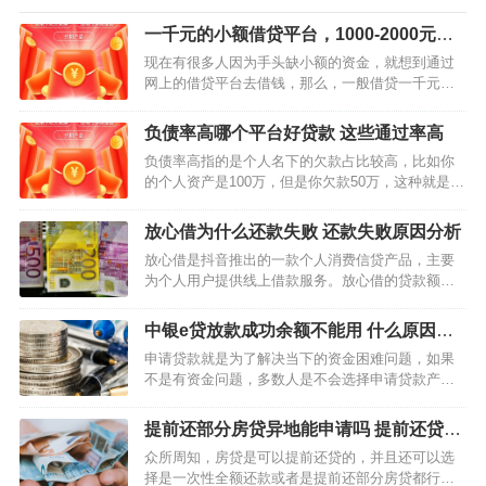
一千元的小额借贷平台，1000-2000元的
小额借贷软件
现在有很多人因为手头缺小额的资金，就想到通过
网上的借贷平台去借钱，那么，一般借贷一千元左
右的小额贷款平台有吗？答案是有的。今天小编要
和大家分享一个1000-2000元的小额借贷软件，这款
负债率高哪个平台好贷款 这些通过率高
软件叫做有钱花，是百度旗下的借贷产品，这款小
负债率高指的是个人名下的欠款占比较高，比如你
则几百几千…
的个人资产是100万，但是你欠款50万，这种就是负
债率达到了50%，去银行贷款是会被拒绝的，可以
选择申请网贷，毕竟网贷门槛低很多。 负债率高哪
放心借为什么还款失败 还款失败原因分析
个平台好贷款？ 分期乐 分期乐…
放心借是抖音推出的一款个人消费信贷产品，主要
为个人用户提供线上借款服务。放心借的贷款额度
最高可达20万元，具有申请简便、审批快、额度
高、放款快的特点。使用放心借借款成功后主要有
中银e贷放款成功余额不能用 什么原因造
两种还款方式，一是主动还款，二是由系统自动代
成的
申请贷款就是为了解决当下的资金困难问题，如果
扣还款。那么放心借还…
不是有资金问题，多数人是不会选择申请贷款产品
的。在众多的贷款产品中，用户选择申请银行旗下
的业务是比较稳妥的。其中，中银e贷是中国银行推
提前还部分房贷异地能申请吗 提前还贷怎
出的个人网络消费贷款产品，有不少使用用户。 中
么申请
众所周知，房贷是可以提前还贷的，并且还可以选
银e贷放…
择是一次性全额还款或者是提前还部分房贷都行，