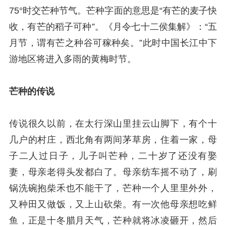
75°时交芒种节气。芒种字面的意思是“有芒的麦子快
收，有芒的稻子可种”。《月令七十二侯集解》：“五
月节，谓有芒之种谷可稼种矣。”此时中国长江中下
游地区将进入多雨的黄梅时节。
芒种的传说
传说很久以前，在太行深山里挂云山脚下，有个十
几户的村庄，西北角有两间茅草房，住着一家，母
子二人过日子，儿子叫芒种，二十岁了还没有娶
妻，母亲老得头发都白了。母亲纺车摇不动了，刷
锅洗碗抱柴禾也不能干了，芒种一个人里里外外，
又种田又做饭，又上山砍柴。有一次他母亲想吃鲜
鱼，正是十冬腊月天气，芒种就将冰凌砸开，然后