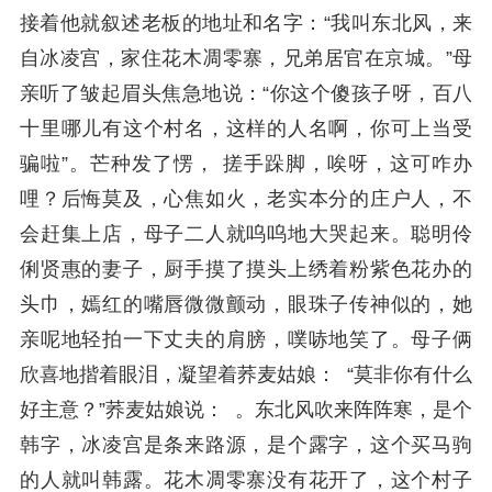
接着他就叙述老板的地址和名字：“我叫东北风，来
自冰凌宫，家住花木凋零寨，兄弟居官在京城。”母
亲听了皱起眉头焦急地说：“你这个傻孩子呀，百八
十里哪儿有这个村名，这样的人名啊，你可上当受
骗啦”。芒种发了愣， 搓手跺脚，唉呀，这可咋办
哩？后悔莫及，心焦如火，老实本分的庄户人，不
会赶集上店，母子二人就呜呜地大哭起来。聪明伶
俐贤惠的妻子，厨手摸了摸头上绣着粉紫色花办的
头巾，嫣红的嘴唇微微颤动，眼珠子传神似的，她
亲呢地轻拍一下丈夫的肩膀，噗哧地笑了。母子俩
欣喜地揩着眼泪，凝望着荞麦姑娘： “莫非你有什么
好主意？”荞麦姑娘说： 。东北风吹来阵阵寒，是个
韩字，冰凌宫是条来路源，是个露字，这个买马驹
的人就叫韩露。花木凋零寨没有花开了，这个村子