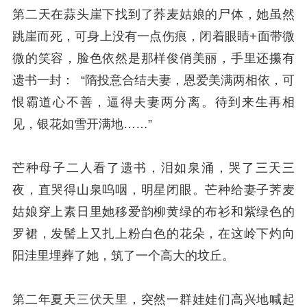
第二天在蒜头崖下找到了荞麦姑娘的尸体，她虽然
跳崖而死，可身上没有一点伤痕，闭着眼睛+面带微
微的笑容，脸色依然是那样俊俏美丽，手里还攥有
遗书一封： “隋投意合结夫妻，恩爱美满两相依，可
恨霸道心不善，逼得夫妻两分离。待到来生再相
见，银花如雪开满地……”
芒种母子二人看了遗书，泪如泉涌，哭了三天三
夜，直哭得山泉呜咽，明星闭眼。芒种给妻子荠麦
姑娘穿上素日里她移爱韵柳黄绿的布衫和紫绿色的
罗裙，发髻上又扎上粉白色的花朵，在这岭下灼向
阳洼里埋葬了她，筑了一个高大的坟丘。
第二年夏天三伏天里，突然一群娃娃们高兴地喊起