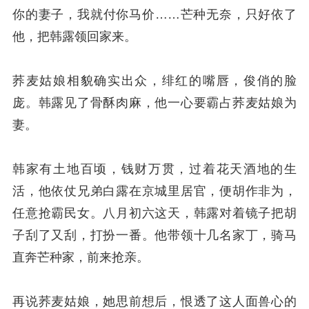
你的妻子，我就付你马价……芒种无奈，只好依了
他，把韩露领回家来。
荞麦姑娘相貌确实出众，绯红的嘴唇，俊俏的脸
庞。韩露见了骨酥肉麻，他一心要霸占荞麦姑娘为
妻。
韩家有土地百顷，钱财万贯，过着花天酒地的生
活，他依仗兄弟白露在京城里居官，便胡作非为，
任意抢霸民女。八月初六这天，韩露对着镜子把胡
子刮了又刮，打扮一番。他带领十几名家丁，骑马
直奔芒种家，前来抢亲。
再说荞麦姑娘，她思前想后，恨透了这人面兽心的