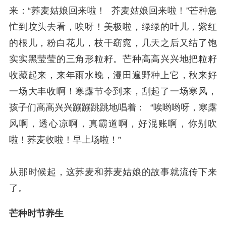
来：“荞麦姑娘回来啦！ 芥麦姑娘回来啦！”芒种急
忙到坟头去看，唉呀！美极啦，绿绿的叶儿，紫红
的根儿，粉白花儿，枝干窈窕，几天之后又结了饱
实实黑莹莹的三角形粒籽。芒种高高兴兴地把粒籽
收藏起来，来年雨水晚，漫田遍野种上它，秋来好
一场大丰收啊！寒露节令到来，刮起了一场寒风，
孩子们高高兴兴蹦蹦跳跳地唱着： “唉哟哟呀，寒露
风啊，透心凉啊，真霸道啊，好混账啊，你别吹
啦！荞麦收啦！早上场啦！”
从那时候起，这荞麦和荞麦姑娘的故事就流传下来
了。
芒种时节养生