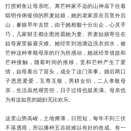
打捞鲜鱼让母亲吃。离芒种家不远的山神庙下住着
聪明伶俐俊俏的荞麦姑娘，她的老家原在百里外后
山，爹娘早年去世，由于她相貌十分出众，心灵手
巧，几家财主都企图抢霸她为妻。荞麦姑娘寄住在
姑母家里躲避灾难。她经常到池塘边洗衣担水，被
芒种这种孝顺母亲的行为所感动，她就经常借故和
芒种接触，随着时间的推移，竞和芒种产生了爱
情，姑母看出了苗头，成全了这门亲事。婚后两口
子恩恩爱爱，互尊互敬，男耕女织，二人孝敬母
亲，生活虽然艰苦些，日子过得也挺美满。母亲也
为有这如意的媳妇无比欢乐。
这里山势高峻，土地瘠薄，日照短，每年不到三伏
不落透雨，所以播种五谷就难以有好的收成。有一