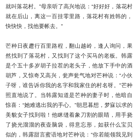
就叫落花村。”母亲听了高兴地说：“好好好，落花村
就在后山，离这一百挂零里路，落花村有姓韩的，
快快快，找他要帐去。”
芒种日夜趱行百里路程，翻山越岭，逢人询问，果
然找到了落花村，又找到了这个买马的老板。韩露
是个五十多岁胡子拉茬的老头子，他放下手中的酒
胡芦，又惊奇又高兴，瓮声瓮气地对芒种说：“小伙
子呀，谁告诉你我的名字和我家住的村名呀。”芒种
照直地说了。当韩露知道是芒种的妻子时，他暗自
惊喜：“她难逃出我的手心。”朝思暮想，梦寐以求的
美貌女子找到啦！他眯缝着象刀割的眼睛，用手挠
了挠光溜溜的夜壶脑袋，得意忘形，如获什么宝贝
似的，韩露甜言蜜语地对芒种说：“你若能领我见到