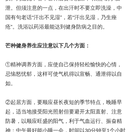
泄。但须注意的一点，在出汗时不要立即洗澡，中
国有句老话“汗出不见湿”，若“汗出见湿，乃生痤
疮”。洗浴以药浴最能达到健身防病之目的。
芒种健身养生应注意以下几个方面：
①精神调养方面，应使自己保持轻松愉快的心情，
忌恼怒忧郁，这样可使气机得以宣畅、通泄得以自
如。
②起居方面，要顺应昼长夜短的季节特点，晚睡早
起，适当地接受阳光照射但要避开太阳直射、注意
防暑，以顺应旺盛的阳气，利于气血运行、振奋精
神；中午最好能小睡一会，时间以30分钟至1个小时