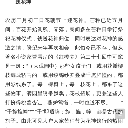
送花神
农历二月初二日花朝节上迎花神。芒种已近五月
间，百花开始凋残、零落，民间多在芒种日举行祭
祀花神仪式，饯送花神归位，同时表达对花神的感
激之情，盼望来年再次相会。此俗今已不存，但从
著名小说家曹雪芹的《红楼梦》第二十七回中可窥
见一斑：“（大观园中）那些女孩子们，或用花瓣柳
枝编成轿马的，或用绫锦纱罗叠成千旄旌幢的，都
用彩线系了。每一棵树上，每一枝花上，都系了这
些物事。满园里绣带飘飘，花枝招展，更兼这些人
打扮得桃羞杏让，燕妒莺惭，一时也道不尽。……”
“千旄旌幢”中“千”即盾牌；旄，旌，幢，都是古代的
旗子。由此可见大户人家芒种节为花神饯行的热闹