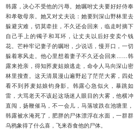
韩露，决心不受他的污辱。她嘱咐丈夫要好好侍奉
和孝敬母亲。她又对丈夫说：她要到深山野林里去
躲避灾难，切莫牵挂，不久还会回来，临走时摘下
自己手上的镯子和耳环，让丈夫以后好变卖个钱
花。芒种牢记妻子的嘱咐，少说话，慢开口，一切
躲着寒风走。他心里想着妻子不久还会回来……韩
露来抢亲，得知荞麦姑娘逃走，命令人马向深山密
林里搜查。这天清晨漫山遍野起了茫茫大雾，四处
看不到荞麦姑娘钧身影。韩露心急似火，暴跳如
雷，大骂老天不该起这场迷人眼目的大雾，他横冲
直闯，扬鞭催马，不一会儿，马落坡跌在池塘里，
韩露被水淹死了，肥胖的尸体漂浮在水面，一群群
乌鸦象得了什么喜，飞来吞食他的尸体。