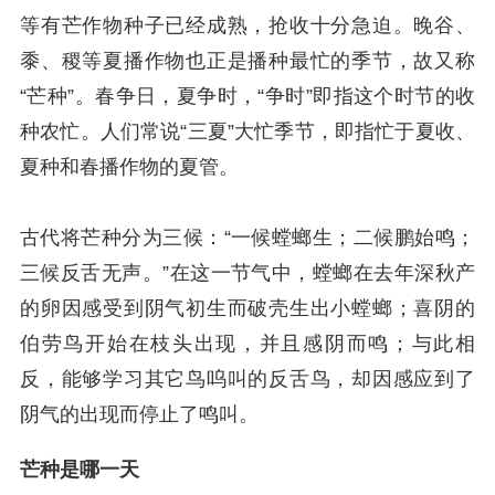
等有芒作物种子已经成熟，抢收十分急迫。晚谷、
黍、稷等夏播作物也正是播种最忙的季节，故又称
“芒种”。春争日，夏争时，“争时”即指这个时节的收
种农忙。人们常说“三夏”大忙季节，即指忙于夏收、
夏种和春播作物的夏管。
古代将芒种分为三候：“一候螳螂生；二候鹏始鸣；
三候反舌无声。”在这一节气中，螳螂在去年深秋产
的卵因感受到阴气初生而破壳生出小螳螂；喜阴的
伯劳鸟开始在枝头出现，并且感阴而鸣；与此相
反，能够学习其它鸟呜叫的反舌鸟，却因感应到了
阴气的出现而停止了鸣叫。
芒种是哪一天