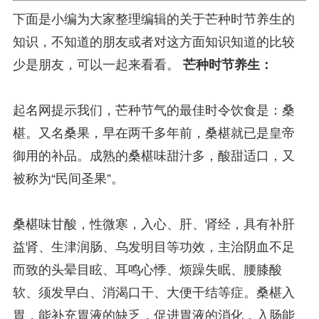
下面是小编为大家整理编辑的关于芒种时节养生的
知识，不知道的朋友或者对这方面知识知道的比较
少是朋友，可以一起来看看。
芒种时节养生：
起名网提示我们，芒种节气的最佳时令饮食是：桑
椹。又名桑果，早在两千多年前，桑椹就已是皇帝
御用的补品。成熟的桑椹味甜汁多，酸甜适口，又
被称为“民间圣果”。
桑椹味甘酸，性微寒，入心、肝、肾经，具有补肝
益肾、生津润肠、乌发明目等功效，主治阴血不足
而致的头晕目眩、耳鸣心悸、烦躁失眠、腰膝酸
软、须发早白、消渴口干、大便干结等症。桑椹入
胃，能补充胃液的缺乏，促进胃液的消化，入肠能