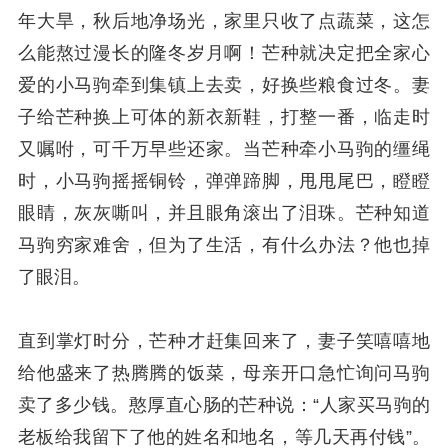
年大旱，秋后地净场光，家里只收了点蔬菜，这怎
么能熬过漫长的隆冬岁月啊！芒种就决定把全家心
爱的小马驹牵到集镇上去卖，好换些粮食过冬。妻
子给芒种换上可体的新衣新鞋，打整一番，临走时
又嘱咐，可千万早些还家。当芒种牵小马驹的缰绳
时，小马驹摇摇铜铃，弹弹蹄脚，甩甩尾巴，瞪瞪
眼睛，灰灰嘶叫，并且眼角滚出了泪珠。芒种知道
马驹穷家难舍，但为了生活，有什么办法？他也掉
了眼泪。
直到掌灯时分，芒种才赶集回来了，妻子笑嘻嘻地
给他盛来了热腾腾的饭菜，母亲开口急忙询问马驹
卖了多少钱。憨厚直心肠的芒种说：“人家买马驹的
老板给我留下了他的姓名和地名，等几天再付钱”。