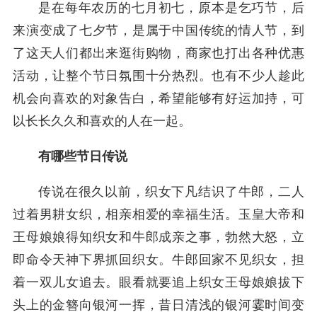
是在每年农历的七月初七，原本是乞巧节，后
来演变成了七夕节，是属于中国传统的情人节，到
了这天人们都出来逛街购物，商家也打出各种优惠
活动，让整个节日氛围十分热烈。也有不少人趁此
机会向喜欢的对象告白，希望能够有好运加持，可
以长长久久和喜欢的人在一起。
有哪些节日传说
传说在很久以前，织女下凡结识了牛郎，二人
过着男耕女织，相亲相爱的幸福生活。玉皇大帝和
王母娘娘得知织女和牛郎成亲之事，勃然大怒，立
即命令天神下界抓回织女。牛郎回家不见织女，担
着一双儿女追去。眼看就要追上织女王母娘娘拔下
头上的金簪向银河一挥，昔日清浅的银河霎时间变