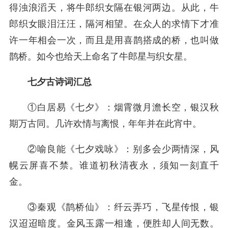
得浊浪滔天，将牛郎织女隔在银河两边。从此，牛
郎织女眼泪汪汪，隔河相望。在众人的求情下才准
许一年相会一次，而且是用喜鹊搭成的桥，也叫做
鹊桥。如今也给天上命名了牛郎星与织女星。
七夕古诗词汇总
①白居易《七夕》：烟霄微月澹长空，银汉秋
期万古同。几许欢情与离恨，年年并在此宵中。
②喻良能《七夕戏咏》：别多会少两情深，风
幌云屏喜不禁。谁道初秋清夜永，须知一刻直千
金。
③秦观《鹊桥仙》：纤云弄巧，飞星传恨，银
汉迢迢暗度。金风玉露一相逢，便胜却人间无数。