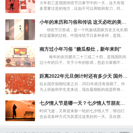
三谷子生日
大年初三是我国传统节日春节中的一天，这天有很
多需要注意的地方，比如不可以用线和剪刀，民间
传说，这天动了剪刀容易招惹是非，是不吉利的。
大年初三这天还有很多重要的习俗，古代人有烧门
小年的来历和习俗和传说 这天必吃的美食
神知的习俗，表示要开始营业了。同时大年初三还
是什么
传统节日形成，是一个民族或国家历史文化长期
是谷子的生日。 大…
积淀凝聚的过程。中国传统节日多种多样，是我中
国悠久历史文化的一个重要组成部分今天我们就一
起来了解了解我们中国的小年的有什么来历、习俗
南方过小年习俗 “糖瓜祭灶，新年来到”
和传统。 小年的来历 民间传说，农历腊…
每年的农历腊月二十三或二十四，是我国民间
过小年的日子。关于小年的歌谣，想必大家都不会
太陌生“二十三，祭灶王，要吃糖瓜麦芽糖。吃了糖
瓜嘴儿甜，吉祥话儿说不完。二十四，家家忙，又
距离2022年元旦倒计时还有多少天 国外的
扫屋子又扫房。”那么小年又有什么习俗和饮食习惯
元旦怎么过
自从国庆假期结束之后，2021年就没有假期了。作
呢?…
为上班族和学生党来说，现在最期盼的就是即将到
来的元旦假期。2021年就快结束了，2022年元旦的
脚步声越来越近，距今也不过1个月左右的时间。元
七夕情人节是哪一天？七夕情人节朋友圈
旦是世界性的节日，国外的元旦节过法也是十分有
创意文案
时间飞逝，又将迎来新一轮的七夕情人节，情侣们
趣。…
也会花各种方式为其度过这美好的一天。且在朋友
圈中你会发现七夕情人节还为到来之前，就会有各
种七夕朋友圈文案，以此预热节日的来到。那你是