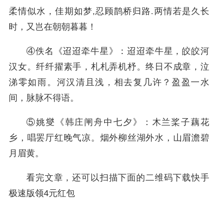
柔情似水，佳期如梦,忍顾鹊桥归路.两情若是久长
时，又岂在朝朝暮暮！
④佚名《迢迢牵牛星》：迢迢牵牛星，皎皎河
汉女。纤纤擢素手，札札弄机杼。终日不成章，泣
涕零如雨。河汉清且浅，相去复几许？盈盈一水
间，脉脉不得语。
⑤姚燮《韩庄闸舟中七夕》：木兰桨子藕花
乡，唱罢厅红晚气凉。烟外柳丝湖外水，山眉澹碧
月眉黄。
看完文章，还可以扫描下面的二维码下载快手
极速版领4元红包