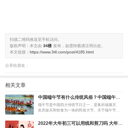
扫描二维码推送至手机访问。
版权声明：本文由
34楼
发布，如需转载请注明出处。
本文链接：
https://www.34l.com/post/4185.html
分享给朋友：
相关文章
中国端午节有什么传统风俗？中国端午节
风俗习惯介绍
端午节是中国四大传统节日之一，是集祈福攘灾、
欢庆娱乐和饮食为一体的民俗大节。关于端午节中
国端午节有什么传统风俗？有好多小伙伴对中国端
午节的风俗习惯不是很了解，下面小编就详细介绍
2022年大年初三可以用线和剪刀吗 大年初
下，希望对大家有所帮助。…