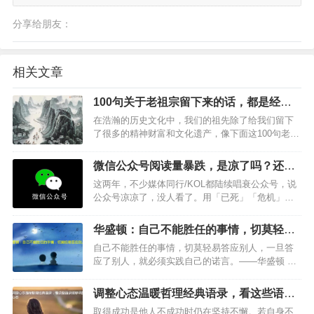
分享给朋友：
相关文章
100句关于老祖宗留下来的话，都是经典
名言
在浩瀚的历史文化中，我们的祖先除了给我们留下
了很多的精神财富和文化遗产，像下面这100句老祖
宗留下来的经典名言，我们一定要好好了解下。…
微信公众号阅读量暴跌，是凉了吗？还是
另有乾坤
这两年，不少媒体同行/KOL都陆续唱衰公众号，说
公众号凉凉了，没人看了。用「已死」「危机」
「没有未来」形容，而短视频才是最火爆的。这种
情况在订阅号改版成信息流推荐后，情况更盛。…
华盛顿：自己不能胜任的事情，切莫轻易
答应别人
自己不能胜任的事情，切莫轻易答应别人，一旦答
应了别人，就必须实践自己的诺言。——华盛顿 这
则名言告诉我们什么道理？我们应该怎么做？…
调整心态温暖哲理经典语录，看这些语录
能够调整心态
取得成功是他人不成功时仍在坚持不懈。若自身不