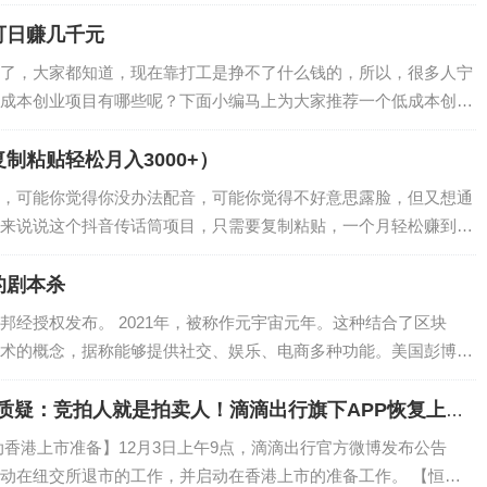
可日赚几千元
了，大家都知道，现在靠打工是挣不了什么钱的，所以，很多人宁
成本创业项目有哪些呢？下面小编马上为大家推荐一个低成本创业
以免费去推广操作，做好了日赚几千也是很容…
制粘贴轻松月入3000+）
，可能你觉得你没办法配音，可能你觉得不好意思露脸，但又想通
来说说这个抖音传话筒项目，只需要复制粘贴，一个月轻松赚到
不需要写文案。…
的剧本杀
邦经授权发布。 2021年，被称作元宇宙元年。这种结合了区块
术的概念，据称能够提供社交、娱乐、电商多种功能。美国彭博社
年将达到8000亿美元。而就在20…
开质疑：竞拍人就是拍卖人！滴滴出行旗下APP恢复上架
首个灵活办公企业丨邦早报
动香港上市准备】12月3日上午9点，滴滴出行官方微博发布公告
动在纽交所退市的工作，并启动在香港上市的准备工作。 【恒大