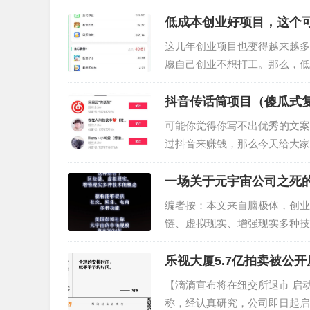
低成本创业好项目，这个
这几年创业项目也变得越来越多
愿自己创业不想打工。那么，低
项目，如果你有资源的话，也可
抖音传话筒项目（傻瓜式复
可能你觉得你写不出优秀的文案
过抖音来赚钱，那么今天给大家
3000+，无需露脸配音，更加
一场关于元宇宙公司之死
编者按：本文来自脑极体，创业
链、虚拟现实、增强现实多种技
称，元宇宙的市场规模将在2024
乐视大厦5.7亿拍卖被公
传闻不实；阿里或成全国
【滴滴宣布将在纽交所退市 启
称，经认真研究，公司即日起启