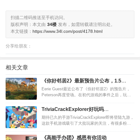
扫描二维码推送至手机访问。
版权声明：本文由
34楼
发布，如需转载请注明出处。
本文链接：
https://www.34l.com/post/4178.html
分享给朋友：
相关文章
《你好邻居2》最新预告片公布，1.5
alpha版将免费提供试玩
Eerie Guest最近公布了《你好邻居2》的预告片，
Peterson再度登场。在初代游戏的事件之后，玩家
前往Raven Books冒险查找Peterson的下落。不幸
的是，Peterson从之前的经验中汲取了很多教训，
TriviaCrackExplorer好玩吗
成为了一个更加高效…
TriviaCrackExplorer玩法简介
期待已久的手游TriviaCrackExplorer即将登陆九游，
这款手机游戏吸引了大批玩家的关注，有很多粉丝
都在问九游小编TriviaCrackExplorer好玩吗？
TriviaCrackExplorer值不值得玩？现在就为大家来简
《高能手办团》感恩有你活动