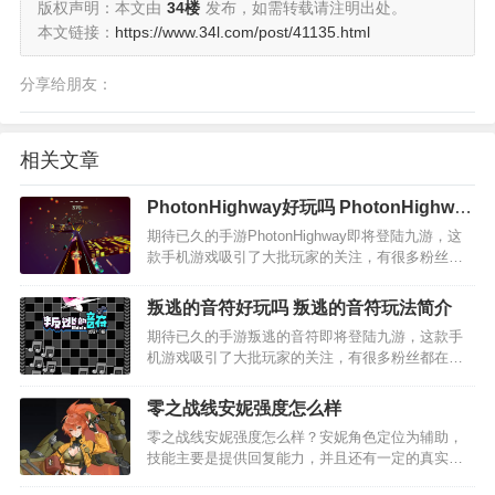
版权声明：本文由
34楼
发布，如需转载请注明出处。
本文链接：
https://www.34l.com/post/41135.html
分享给朋友：
相关文章
PhotonHighway好玩吗 PhotonHighway
玩法简介
期待已久的手游PhotonHighway即将登陆九游，这
款手机游戏吸引了大批玩家的关注，有很多粉丝都
在问九游小编PhotonHighway好玩吗？
PhotonHighway值不值得玩？现在就为大家来简单
叛逃的音符好玩吗 叛逃的音符玩法简介
分析下，看看这款游戏的玩法特点和游戏剧…
期待已久的手游叛逃的音符即将登陆九游，这款手
机游戏吸引了大批玩家的关注，有很多粉丝都在问
九游小编叛逃的音符好玩吗？叛逃的音符值不值得
玩？现在就为大家来简单分析下，看看这款游戏的
零之战线安妮强度怎么样
玩法特点和游戏剧情介绍。 1、叛逃的音符简要评
零之战线安妮强度怎么样？安妮角色定位为辅助，
析： 这是儿时…
技能主要是提供回复能力，并且还有一定的真实伤
害，阵容上比较百搭。本站为大家带来了零之战线