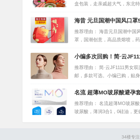
盒包装，走亲戚超大气，东北特
味，天然肠衣，外酥内嫩，香气
海昔 元旦国潮中国风口罩5
推荐理由： 海昔元旦国潮中国风口
罩，国潮创意，高品质熔喷，药
透气，证书齐全，买的放心，用
小编多次回购！简·云JF1
推荐理由： 简·云JF1111男
邮，多款可选。小编已购，贴身
男女单独内裤券后29.9元起。
名流 超薄MO玻尿酸避孕套
推荐理由： 名流超薄MO玻尿酸避
玻尿酸，薄润3合1，0硅油，
薄科技，让你体验彼此的肌肤温
34楼
专注