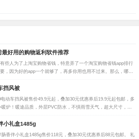
前最好用的购物返利软件推荐
有些人为了上淘宝购物省钱，特意弄了一个淘宝购物省钱app排行
要，因为好的app一个就够了，再多你用也用不过来。那么，哪款
特地为大家推荐一款目前最好用的购物返…
动车挡风被
00电动车挡风被售价49.9元起，叠加30元优惠券后19.9元起包邮，多
小暖炉！暖途品质，外层PVC防水，不惧雨雪天气，超大尺寸，厚
整个冬季更温暖。…
小礼盒1485g
香伴小礼盒1485g售价118元，叠加30元优惠券后88元包邮。 礼