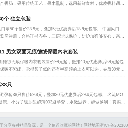
产香肠，采用传统工艺，果木熏制，选用新鲜食材，优质香料调
袭人，可烤煮炸，手工制作，…
0个 独立包装
罩50个售价23.9元，叠加5元优惠券后18.9元包邮。 中国风口
监局注册，合格证书齐备，三层过滤保护，防护加强够安心，亲肤
的安心！…
111 男女双面无痕德绒保暖内衣套装
女双面德绒无痕保暖内衣套装售价99元起，抵扣40元优惠券后59元起包
保暖不紧绷。觉得领子低的还有半高领的上衣可以选，券后39元。
 采用德绒双面磨毛技…
38只
孕套38只售价59.9元，叠加30元优惠券后29.9元包邮。 名流MO
更健康。小分子玻尿酸超薄003避孕套，水嫩滋养，越做越润！真实超
度，长效滋润，快…
于分享各种精品资源，是一个值得收藏的网站！
网站地图
浙ICP备202103