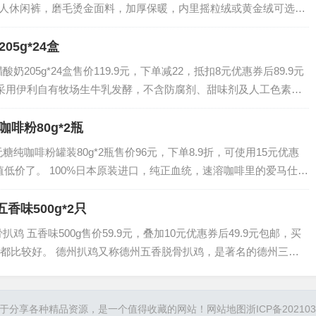
老年人休闲裤，磨毛烫金面料，加厚保暖，内里摇粒绒或黄金绒可选，
，有弹力不紧绷，简约不…
5g*24盒
205g*24盒售价119.9元，下单减22，抵扣8元优惠券后89.9元
采用伊利自有牧场生牛乳发酵，不含防腐剂、甜味剂及人工色素。
出了百分之35的…
啡粉80g*2瓶
纯咖啡粉罐装80g*2瓶售价96元，下单8.9折，可使用15元优惠
超值低价了。 100%日本原装进口，纯正血统，速溶咖啡里的爱马仕。
而不涩，独特的冻…
香味500g*2只
鸡 五香味500g售价59.9元，叠加10元优惠券后49.9元包邮，买
都比较好。 德州扒鸡又称德州五香脱骨扒鸡，是著名的德州三宝
德州扒鸡是中国山东传统…
于分享各种精品资源，是一个值得收藏的网站！
网站地图
浙ICP备202103