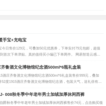
暖手宝+充电宝
宝今日售价129元，可叠加50元优惠券，下单实付79元包邮，超值
到首次下单津贴。真的值得买小编已下单两件。 网易智造云感暖
Babyskin表面涂层，…
酒庄齐鲁酒文化博物馆纪念酒500ml*6瓶礼盒装
15酒庄齐鲁酒文化博物馆纪念酒500ml*6礼盒装售价999元，叠加
国井52度1915酒庄齐鲁酒文化博物馆纪念酒，包装大气，送礼倍有面
米、大米、…
爵 BJ- 008秋冬季中年老年男士加绒加厚休闲西裤
UE埃尊伯爵秋冬季中年老年男士加绒加厚休闲西裤售价74元，点击购买领