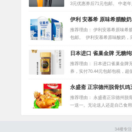
3元优惠券后71元包邮。 中
立体裁剪，直筒裤型，舒适宽松
伊利 安慕希 原味希腊酸奶20
推荐理由： 伊利安慕希原味希腊酸奶
包邮。 伊利安慕希原味酸奶，
巴氏杀菌热处理风味酸奶，还多
日本进口 雀巢金牌 无糖纯咖
推荐理由： 日本进口雀巢金牌无糖
券，实付70.44元包邮包税，
精选上乘阿拉比卡咖啡豆，温厚
永盛斋 正宗德州脱骨扒鸡五
推荐理由： 永盛斋正宗德州脱骨扒
一送一。无论送人还是自己食用
（扒鸡、西瓜、金丝枣）之一。
34楼
专注