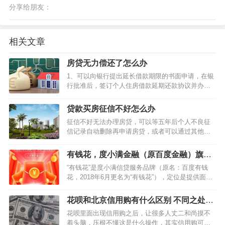
分享给朋友：
相关文章
房贷无力偿还了怎么办
1、可以向银行提出延长借款期限的书面申请，在银
行批准后，签订个人住房借款延期还款协议并办理
有关手续，同时担保人在延期还款协议上签字。 2、
将房屋转让或者出售然后将购房款用于还款。 3、债
贷款买房征信不好怎么办
务到期由银行实现抵押权。 房贷如何还款? 1、等额
征信不好无法办理房贷，可以等五年后个人不良征
本…
信记录自动删除再申请房贷，或者可以通过其他方
式办理贷款，不过这种方式不建议大家申请，也可
以通过亲朋好友借钱的方式来购房。 提前还款真的
有钱花，度小满金融（原百度金融）旗下
划算吗 要判断提前还款划不划算，需要根据贷款人
的信贷产品推荐
“有钱花”是度小满信贷服务品牌（原名：百度有钱
的具体情况来看…
花，2018年6月更名为“有钱花”），定位是提供面向
大众的个人消费信贷服务，打造创新消费信贷模
式。1、关于有钱花1)有钱花有哪些特色? 纯线上申
花呗和北京信用购有什么区别 不同之处介
请，无需抵押，申请材料简单，最快30秒审…
绍
花呗里面出现信用购之后，让很多人丈二和尚摸不
着头脑，压根不懂这是什么操作，其实信用购可以