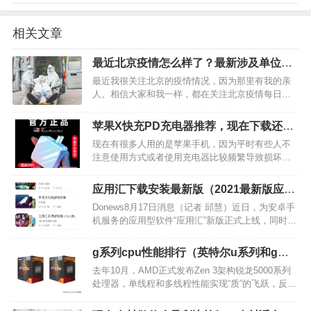
相关文章
最近北京疫情怎么样了？最新涉及单位聚
集性疫情14起
最近我很关注北京的疫情情况，因为那里有我的亲
人。相信大家和我一样，都在关注北京疫情每日新
增情况，很多人甚至预测北京很可能会出现当初武
汉的局面。6月份在疫情严峻时，北京7天新增157病
苹果X快充PD充电器推荐，现在下载还有
例，那么在这之后疫情是否得到控制了呢?…
优惠券可以领呢
现在有很多人用的是苹果手机，因为平时有些人不
注意使用方式或者使用充电器比较频繁导致损坏。
大家都知道苹果手机和安卓手机的充电器是不一样
的，不能用安卓手机的充电器充苹果手机。所以，
应用汇下载安装最新版（2021最新版应用
大家如果苹果手机充电器损坏了，需要购买的话就
汇app）
Donews8月17日消息（记者 邱慧）近日，为安卓手
要买个专门的苹果手机…
机服务的应用型软件“应用汇”新版正式上线，同时推
出“应用收藏”功能——“应用集”。 应用集主要分为“推
荐”、“最热”、“最新”三类。应用汇官方介绍，此次新
g系列cpu性能排行（英特尔u系列和g系
版上线后，安装包被优化缩小，给…
列）
去年10月，AMD正式发布Zen 3架构锐龙5000系列
处理器，单线程和多线程性能实现“质”的飞跃，反超
当时的10代酷睿处理器，与后来发布的11代酷睿处
理器相比，也丝毫不落于下风。 在这样的大前提