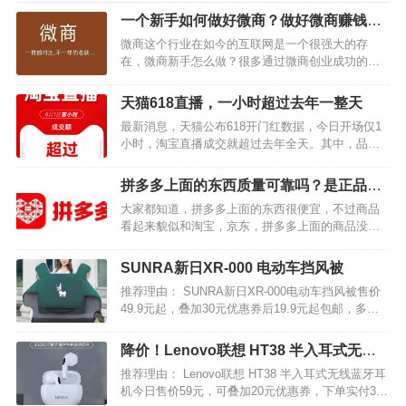
一个新手如何做好微商？做好微商赚钱的
方法分享
微商这个行业在如今的互联网是一个很强大的存
在，微商新手怎么做？很多通过微商创业成功的人
都被大家津津乐道的聊起来了，也是很多人想要成
为的目标，那很多刚开始做微商的朋友们，缺少了
天猫618直播，一小时超过去年一整天
一些经验和自信，一个新手如何做好微商？下面小
最新消息，天猫公布618开门红数据，今日开场仅1
编就把做好微商赚钱的方…
小时，淘宝直播成交就超过去年全天。其中，品牌
店铺自播在今年618实现爆发，自播成交比去年同期
增长超100%。…
拼多多上面的东西质量可靠吗？是正品
吗？
大家都知道，拼多多上面的东西很便宜，不过商品
看起来貌似和淘宝，京东，拼多多上面的商品没有
区别，但是我觉得拼多多上面的商品还是次货比较
多的，不建议大家上拼多多买一些名牌商品。如果
SUNRA新日XR-000 电动车挡风被
你比较注重商品质量，那就上淘宝，京东买好很
推荐理由： SUNRA新日XR-000电动车挡风被售价
多。…
49.9元起，叠加30元优惠券后19.9元起包邮，多款
可选。 快来囤个冬季移动的小暖炉！暖途品质，外
层PVC防水，不惧雨雪天气，超大尺寸，厚实保
降价！Lenovo联想 HT38 半入耳式无线
暖、挡风抗寒，结实耐用，整个冬季更温暖。…
蓝牙耳机
推荐理由： Lenovo联想 HT38 半入耳式无线蓝牙耳
机今日售价59元，可叠加20元优惠券，下单实付39