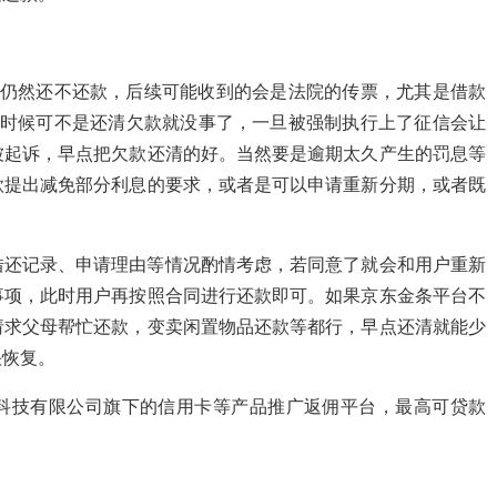
人仍然还不还款，后续可能收到的会是法院的传票，尤其是借款
到时候可不是还清欠款就没事了，一旦被强制执行上了征信会让
被起诉，早点把欠款还清的好。当然要是逾期太久产生的罚息等
款提出减免部分利息的要求，或者是可以申请重新分期，或者既
借还记录、申请理由等情况酌情考虑，若同意了就会和用户重新
事项，此时用户再按照合同进行还款即可。如果京东金条平台不
请求父母帮忙还款，变卖闲置物品还款等都行，早点还清就能少
快恢复。
科技有限公司旗下的信用卡等产品推广返佣平台，最高可贷款