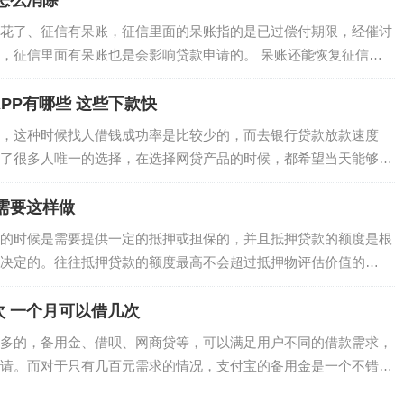
怎么消除
花了、征信有呆账，征信里面的呆账指的是已过偿付期限，经催讨
，征信里面有呆账也是会影响贷款申请的。 呆账还能恢复征信吗?
但是需要先把逾期的资…
PP有哪些 这些下款快
，这种时候找人借钱成功率是比较少的，而去银行贷款放款速度
了很多人唯一的选择，在选择网贷产品的时候，都希望当天能够拿
款APP有哪些？ 乐享借…
需要这样做
的时候是需要提供一定的抵押或担保的，并且抵押贷款的额度是根
决定的。往往抵押贷款的额度最高不会超过抵押物评估价值的
房屋抵押贷款的贷款率是最高的。比如房屋抵押贷…
 一个月可以借几次
多的，备用金、借呗、网商贷等，可以满足用户不同的借款需求，
请。而对于只有几百元需求的情况，支付宝的备用金是一个不错的
可以借多少次?一个月有限制吗?…