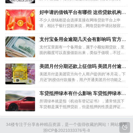
付，并不能够提现使用，并且花呗额度提现属于违
规行为，严重者会导致花呗冻结。花呗使用过程
好申请的借钱平台有哪些 这些贷款机构比
中，因为不小心逾期了，导致花呗被冻结了，多久
较容易申请
不少人借钱都是会选择直接在网络贷款平台上申
能恢复正常呢？…
请，相比于银行贷款来说，网络贷款申请比较容易
通过。当然也不是所有的贷款平台的审核标准都是
一样的，有的可能审核通过快，但是放款速度慢。
支付宝备用金逾期几天会有影响吗 官方回
那么好申请的借钱平台有哪些?一起来了解一下。 好
答如下
支付宝里面有一个备用金，属于小额短期贷款，里
申请的借钱…
面的额度可以直接借款出来，类似于借呗，不过额
度比较小，所以叫做备用金，借款之后需要按照规
定还款，若是逾期，会产生影响的。 支付宝备用金
美团月付分期还款上征信吗 美团月付逾期
逾期几天会有影响吗? 支付宝备用逾期几天是会有…
后果
美团月付是美团官方向个人用户提供的“本月花，下
月还”的授信付款服务，用户开通美团月付功能之
后，可以使用授信额度在美团场景内进行消费使
用，每月的8号是还款日。对于用户无法全额还款的
车贷抵押绿本有什么影响 车贷抵押绿本怎
情况，美团月付是支持分期还款的，最长可以分12
么解押
所谓绿本就是指《机动车登记证书》，通常情况下
期，那么美团月付…
车贷都是属于抵押贷款，但是抵押的性质是押证不
押车，即购车人在贷款期间享受车辆的使用权，需
要将机动车登记证书抵押给贷款的金融机构。那么
车贷抵押绿本会有什么影响吗?一起来了解一下。 车
34楼
专注于分享各种精品资源，是一个值得收藏的网站！
网站地图
贷抵押绿…
浙ICP备2021033376号-8