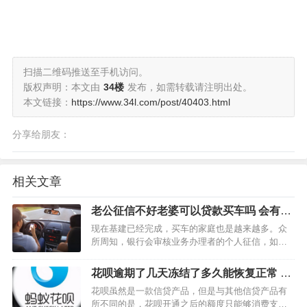
扫描二维码推送至手机访问。
版权声明：本文由
34楼
发布，如需转载请注明出处。
本文链接：
https://www.34l.com/post/40403.html
分享给朋友：
相关文章
老公征信不好老婆可以贷款买车吗 会有什
么影响
现在基建已经完成，买车的家庭也是越来越多。众
所周知，银行会审核业务办理者的个人征信，如果
办理者是结婚的则还会审核配偶另一方的征信。简
单来说，如果已婚人士办理贷款，银行在审核贷款
花呗逾期了几天冻结了多久能恢复正常 最
时会对申请者和配偶的征信记录进行审核。 老公征
快什么时候
花呗虽然是一款信贷产品，但是与其他信贷产品有
信不好老婆…
所不同的是，花呗开通之后的额度只能够消费支