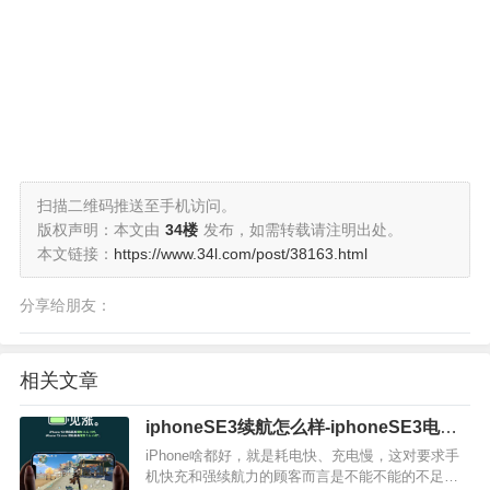
扫描二维码推送至手机访问。
版权声明：本文由
34楼
发布，如需转载请注明出处。
本文链接：
https://www.34l.com/post/38163.html
分享给朋友：
相关文章
iphoneSE3续航怎么样-iphoneSE3电池
多大
iPhone啥都好，就是耗电快、充电慢，这对要求手
机快充和强续航力的顾客而言是不能不能的不足之