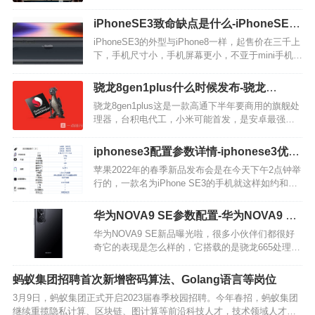
处。那么最新出的iPhoneSE3是否有改善电池硬件
配置呢？一块儿和笔者来看一下吧。 iPhoneSE3电
iPhoneSE3致命缺点是什么-iPhoneSE3
池多大…
值得买吗
iPhoneSE3的外型与iPhone8一样，起售价在三千上
下，手机尺寸小，手机屏幕更小，不亚于mini手机。
那么这款手机有哪些方面不足之处和优势呢?接下来
就由小编我给各位详细说明一下吧。 iPhoneSE3优
骁龙8gen1plus什么时候发布-骁龙
点是什么？…
8gen1plus最新消息
骁龙8gen1plus这是一款高通下半年要商用的旗舰处
理器，台积电代工，小米可能首发，是安卓最强
芯，想必大家还是很好奇这款处理器具体是什么情
况的吧，下面小编就给大家带来了详细介绍。 1、骁
iphonese3配置参数详情-iphonese3优缺
龙8Gen1Plus发布时间 骁…
点
苹果2022年的春季新品发布会是在今天下午2点钟举
行的，一款名为iPhone SE3的手机就这样如约和大
家见面了，那么iphonese3配置参数详情怎么样呢？
它有哪些的优缺点呢？下面就让我们一起来看看
华为NOVA9 SE参数配置-华为NOVA9 SE
吧。 核心配置情况…
新品曝光
华为NOVA9 SE新品曝光啦，很多小伙伴们都很好
奇它的表现是怎么样的，它搭载的是骁龙665处理
器，拥有1亿主摄，三月中旬发布，售价约2000元左
右，想必大家都很期待吧，下面就让我们一起来看
蚂蚁集团招聘首次新增密码算法、Golang语言等岗位
看它的详细参数配置情况吧。 性能方面…
3月9日，蚂蚁集团正式开启2023届春季校园招聘。今年春招，蚂蚁集团
继续重揽隐私计算、区块链、图计算等前沿科技人才，技术领域人才需