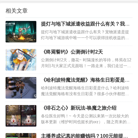
相关文章
提灯与地下城派遣收益跟什么有关？我来
告诉你玩法攻略
提灯与地下城派遣收益跟什么有关？宠物派遣是提
灯与地下城游戏中唯一一个可以获得挂机收益的玩
法，每位女神每天可以派遣次数额外+1，双女神每
天3次，这次主要是来讲讲宠物派遣怎样收益更高。
《终焉誓约》公测倒计时2天
…
公测倒计时2天，撒花~ 时隔漫长的等待，终焉在12
月9日与大家正式见面啦！一路走来，我们走过一些
弯路，也曾经陷入过自我怀疑和迷茫。但好在有诸
位冒险者们的建议反馈与支持陪伴，才让我们在将
《哈利波特魔法觉醒》海格生日彩蛋是什
近一年的闭门打磨中，能够坚守本心，不断地提升
么
哈利波特魔法觉醒海格生日彩蛋是什么？哈利波特
游戏品质…
魔法觉醒海格有没有生日彩蛋？很多小伙伴都想知
道海格的生日彩蛋是什么，下面小编今天就来给大
家说明一下吧！ 之前麦格教授过生日的时候，哈利
《绯石之心》新玩法-唤魔之旅介绍
波特魔法觉醒会为过生日的角色安排烟花彩蛋等等
各位医生好鸭！~ 今天是公测以来第一次比较大的
内容，但…
版本更新（维护时间也挺长的orz），随之而来的是
全新的玩法在游戏内实装。从今天起，玲酱每天都
会为各位医生带来新玩法的基础讲解，希望能帮助
主播养成记真的能赚钱吗？100元能提现