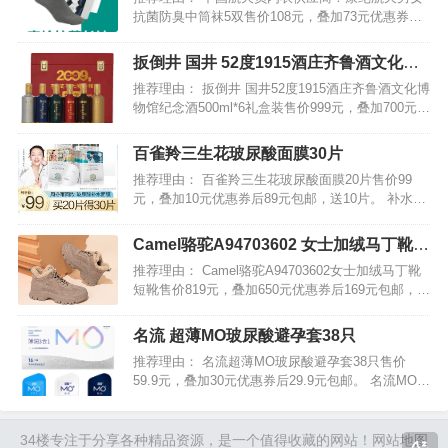
抗菌防臭中筒袜5双售价108元，叠加73元优惠券后
35元包邮。 中国航天事业合作伙伴，抗菌效果AAA
级，亲肤柔软，舒适透气，吸汗防臭，立体裁剪，
扳倒井 国井 52度1915酒庄齐鲁酒文化博
防滑耐磨，弹力袜口，松紧合适，呵护您的双脚，
物馆纪念酒500ml*6瓶礼盒装
推荐理由： 扳倒井 国井52度1915酒庄齐鲁酒文化博
从一…
物馆纪念酒500ml*6礼盒装售价999元，叠加700元优
惠券后299元包邮。 国井52度1915酒庄齐鲁酒文化
博物馆纪念酒，包装大气，送礼倍有面子。采用高
百雀羚三生花玻尿酸面膜30片
粱、小麦、玉米、糯米、大米、…
推荐理由： 百雀羚三生花玻尿酸面膜20片售价99
元，叠加10元优惠券后89元包邮，送10片。 补水面
膜中的扛把子！清爽镇定深层补水，面膜质地轻薄
透气，自然服帖，呵护你的娇嫩肌肤，水水润润一
Camel骆驼A94703602 女士加绒马丁靴
整天。…
短靴
推荐理由： Camel骆驼A94703602女士加绒马丁靴
短靴售价819元，叠加650元优惠券后169元包邮，多
款可选。 加绒内里，耐穿不皱，云感轻盈，穿上逛
街一整天也不累脚。时尚百搭显腿长，柔软科技鞋
名流 超薄MO玻尿酸避孕套38只
底，回弹力十足。易穿脱，还防水，真…
推荐理由： 名流超薄MO玻尿酸避孕套38只售价
59.9元，叠加30元优惠券后29.9元包邮。 名流MO玻
尿酸，薄润3合1，0硅油，更健康。小分子玻尿酸超
薄003避孕套，水嫩滋养，越做越润！真实超薄科
技，让你体验彼此的肌肤温度，长效滋润，快…
34楼
专注于分享各种精品资源，是一个值得收藏的网站！
网站地图