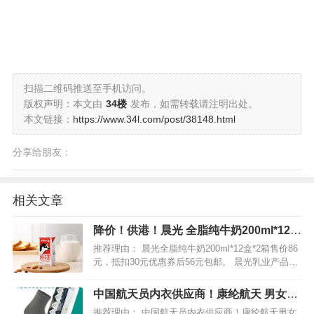
扫描二维码推送至手机访问。
版权声明：本文由
34楼
发布，如需转载请注明出处。
本文链接：
https://www.34l.com/post/38148.html
分享给朋友：
相关文章
降价！供港！晨光 全脂纯牛奶200ml*12盒
*2箱
推荐理由： 晨光全脂纯牛奶200ml*12盒*2箱售价86
元，抵扣30元优惠券后56元包邮。 晨光乳业产品已
占有深圳鲜奶市场的90%份额及香港鲜奶市场的
70%，并远销越南、马来西亚等东南亚国家。选用
中国航天员内衣供应商！康纶航天 男女抗
优质生牛乳制作，每100ml含蛋白质 3…
菌防臭中筒袜5双
推荐理由： 中国航天员内衣供应商！康纶航天男女