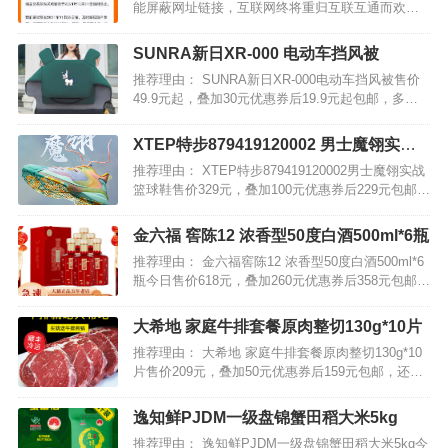
能屏蔽网址链接，互联网终将重归互联互通而欢呼
时，社交电商领域却吃了一记闷棍。9月13日，阿里
旗下应用淘小铺发布公告称，“由于业务策略调整，
SUNRA新日XR-000 电动车挡风被
商品交易等相关功能将于2021年10月11日晚间停
推荐理由： SUNRA新日XR-000电动车挡风被售价
止。”在…
49.9元起，叠加30元优惠券后19.9元起包邮，多款
可选。 快来囤个冬季移动的小暖炉！暖途品质，外
层PVC防水，不惧雨雪天气，超大尺寸，厚实保
XTEP特步879419120002 男士魔翎实战
暖、挡风抗寒，结实耐用，整个冬季更温暖。…
篮球鞋
推荐理由： XTEP特步879419120002男士魔翎实战
篮球鞋售价329元，叠加100元优惠券后229元包邮。
精选品质，蝉翼般的飞织纱线材质设计帮面，全方
位提升穿着体验，增迎接高强度的赛场对抗。鞋头
金六福 窖陈12 浓香型50度白酒500ml*6瓶
和鞋侧热熔材质补强设计，提升稳定性…
推荐理由： 金六福窖陈12 浓香型50度白酒500ml*6
瓶今日售价618元，叠加260元优惠券后358元包邮。
金六福窖陈12白酒，50度浓香型，细腻醇厚，口感
柔和；喜宴送礼的品质好酒，自带礼盒包装，过年
大希地 家庭牛排套餐原肉整切130g*10片
送长辈送亲戚倍有面儿！…
推荐理由： 大希地 家庭牛排套餐原肉整切130g*10
片售价209元，叠加50元优惠券后159元包邮，还送
刀叉酱包等。 这款家庭套餐包含：纽约客整切西冷
牛排120g*5、约翰逊热爱眼肉牛排130g*5。整块切
逸知鲜PJDM一级盘锦蟹田稻大米5kg
割，通过精心腌制，保留了牛肉本…
推荐理由： 逸知鲜PJDM一级盘锦蟹田稻大米5kg今