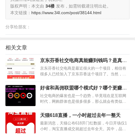
版权声明：本文由
34楼
发布，如需转载请注明出处。
本文链接：
https://www.34l.com/post/38144.html
分享给朋友：
相关文章
京东芬香社交电商真能赚到钱吗？是真的
假的？
京东芬香社交电商是最近很火的一个项目，相信有
很多人已经加入了京东芬香这个项目了。当然，虽
然做的人很多，但是也有很多人在怀疑这个项目是
否真实，合法。因此问京东芬香社交电商真能赚到
好省和高佣联盟哪个模式好？哪个更赚
钱吗？是真的假的？这类朋友非常多，下面就告诉
钱？我来告诉你答案吧
社交电商的爆发也是一个趋势，毕竟现在是互联网
大家真相吧。首先，这…
时代，网购群体也是很多很多，那么就会有类似好
省的优惠券平台出现，比如高佣联盟，那么好省和
高佣联盟哪个模式好一些呢，哪个佣金高更加赚钱
天猫618直播，一小时超过去年一整天
呢？下面一起来分析下吧。…
最新消息，天猫公布618开门红数据，今日开场仅1
小时，淘宝直播成交就超过去年全天。其中，品牌
店铺自播在今年618实现爆发，自播成交比去年同期