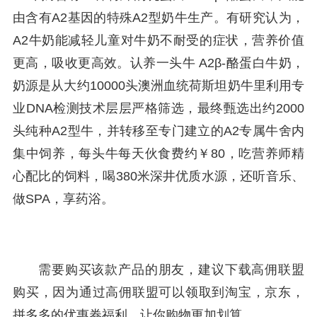
由含有A2基因的特殊A2型奶牛生产。有研究认为，
A2牛奶能减轻儿童对牛奶不耐受的症状，营养价值
更高，吸收更高效。认养一头牛 A2β-酪蛋白牛奶，
奶源是从大约10000头澳洲血统荷斯坦奶牛里利用专
业DNA检测技术层层严格筛选，最终甄选出约2000
头纯种A2型牛，并转移至专门建立的A2专属牛舍内
集中饲养，每头牛每天伙食费约￥80，吃营养师精
心配比的饲料，喝380米深井优质水源，还听音乐、
做SPA，享药浴。
需要购买该款产品的朋友，建议下载高佣联盟
购买，因为通过高佣联盟可以领取到淘宝，京东，
拼多多的优惠券福利，让你购物更加划算。