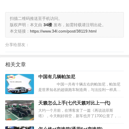
扫描二维码推送至手机访问。
版权声明：本文由
34楼
发布，如需转载请注明出处。
本文链接：
https://www.34l.com/post/38119.html
分享给朋友：
相关文章
中国有几辆帕加尼
中国一共有十辆左右的帕加尼，帕加尼
是世界知名的超级跑车制造商，与法拉利一样具有
极致的动力性能表现，大量采用纯手工…
天籁怎么上手(七代天籁对比上一代)
大约一个月前，在博客发了一篇《再说说菲斯
塔》，今天刚好得空，新车也开了1700公里了，来
说说2021款第七代天籁自己开下来的感受，给需要
的朋友一些参考。 购车价格 车是8月4日提的，记这