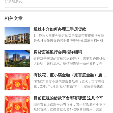
分享给朋友：
相关文章
通过中介如何办理二手房贷款
1、贷款人需要先确定购买房屋是否获得银行支持，
是否可操作按揭购买业务(房屋中介或房主都可确定
或者直接去银行确定)。 2、买房者确定房屋可申请
按揭贷款后，到贷款银行填写房屋按揭申请表，并
房贷面签银行会问很详细吗
准备资料进行申请，房屋卖主应提供材料。 3、贷款
银行对于房贷的审核和比较严格，需要客户提供收
机构接到…
入证明、银行流水、征信报告等一系列资料，并且
客户在提供资料进行面签的时候，银行还会询问客
户一些问题，比较细致。 比较常见的问题有贷款人
有钱花，度小满金融（原百度金融）旗下
的婚姻状况，工作以及工作收入情况，另外还有一
的信贷产品推荐
“有钱花”是度小满信贷服务品牌（原名：百度有钱
些银行会对贷款人提…
花，2018年6月更名为“有钱花”），定位是提供面向
大众的个人消费信贷服务，打造创新消费信贷模
式。1、关于有钱花1)有钱花有哪些特色? 纯线上申
目前正规的借款平台都有哪些 这几个平台
请，无需抵押，申请材料简单，最快30秒审…
借钱靠谱
现在市面上借款平台有很多，其中混杂着不少不正
规的贷款，这些贷款会额外收取其他费用，比如提