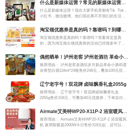
什么是新媒体运营？常见的新媒体运营中
有哪些技巧
什么是新媒体运营？现在大家手机里都有Tik Tok，
小红书，微信微博。他们现在离不开我们的生活和
工作。而用户在这些新媒体上花费的时间越来越
多，这也是为什么近年来，小编明显感觉到品牌需
淘宝领优惠券是真的吗？靠谱吗？到哪里
要越来越多的新媒体运营。 对于所有品牌来…
才能领到？
淘宝领优惠券是真的吗？靠谱吗？答案肯定是真
的，因为淘宝推出领优惠券的活动已经很多年了，
以前我们是通过一些第三方平台或者上淘宝联盟去
领取优惠券福利。不过现在不同了，由于高佣联盟
偶然晒单！泸州老窖 泸州老酒坊 革命小酒
的出现，让领优惠券变得更加的简单，大家只需要
45度浓香型白酒118ml*24瓶
推荐理由： 泸州老窖老酒坊岁月新品革命小酒45度
下载一个高佣联盟，你就…
浓香型白酒118ml*24瓶售价248元，叠加100元优惠
券后148元包邮。真的值得买小编已品尝，好喝不上
头，下手要快！产品执行GB/T10781.1(优级)固态发
辽宁老字号！双花牌 卤味飘香礼盒2055g
酵标准。 中国四大名酒，“…
推荐理由： 辽宁老字号！双花牌卤味飘香礼盒
2055g售价158元，可叠加40元优惠券，下单实付
118元包邮。另一款酱香鸭+御香鸡+酱鸡爪*10礼盒
2010g券后99元，吃货们可以关注。 双花，是来自
Airmate艾美特WP20-X11P-2 浴室暖风机
辽宁本溪的品牌，始建于20世纪50年代，…
家用取暖器2000W
推荐理由： Airmate艾美特WP20-X11P-2 浴室暖风
机 家用取暖器2000W今日售价319元起，还可以叠
加100元优惠券，手机端再领取30元购物券，下单实