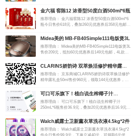
大部分都优惠返利软件都只是普通的优惠券福利+返
现，而且第三方返利软件平台还吃不少回扣，这无
金六福 窖陈12 浓香型50度白酒500ml*6瓶
形之中让我们少拿了好多钱。那么今天小编要跟大
推荐理由： 金六福窖陈12 浓香型50度白酒500ml*6
家介绍的两款购…
瓶今日售价618元，叠加260元优惠券后358元包邮。
金六福窖陈12白酒，50度浓香型，细腻醇厚，口感
柔和；喜宴送礼的品质好酒，自带礼盒包装，过年
Midea美的 MB-FB40Simple111电饭煲3L
送长辈送亲戚倍有面儿！…
推荐理由： Midea美的MB-FB40Simple111电饭煲3L
售价209元，抵扣60元优惠券后149元包邮，4L款贵
30元。 不锈钢机身，铜匠聚能内胆，24H智能预
约，7大功能菜单，一键启动，强效聚能，米饭快
CLARINS娇韵诗 双萃焕活修护精华露礼
熟，蓬松饱满，只为还原柴…
盒50ml
推荐理由： 京东商城CLARINS娇韵诗双萃焕活修护
精华露礼盒50ml售价960元，领取144元优惠券，叠
加价格下方800-50优惠券，到手766元包邮。 礼盒
包括双萃焕活修护精华露50ml+焕颜弹力日霜
可口可乐旗下！植白说生榨椰子汁
15ml+焕颜弹力晚安霜15ml，…
250mL*6瓶
推荐理由： 可口可乐旗下！植白说生榨椰子汁
250mL*6瓶售价36.9元，叠加20元优惠券后16.9元包
邮。 印尼生榨椰汁新鲜椰肉榨汁、口感细腻香甜，
营养丰富，不加香精，更低热量，不加任何防腐
Walch威露士卫新薰衣草洗衣液4.5kg*2件
剂，保留植物蛋白。…
推荐理由： Walch威露士卫新薰衣草洗衣液4.5kg*2
件今日售价99.9元，下单立减40元，可领取6元优惠