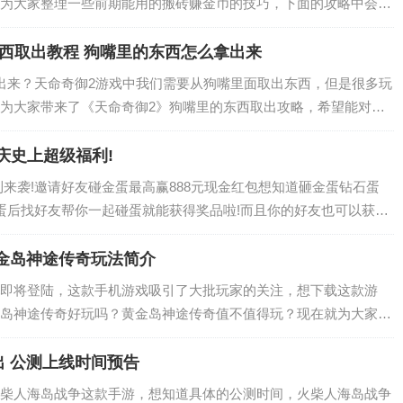
为大家整理一些前期能用的搬砖赚金币的技巧，下面的攻略中会详
一、跑商任务…
西取出教程 狗嘴里的东西怎么拿出来
出来？天命奇御2游戏中我们需要从狗嘴里面取出东西，但是很多玩
为大家带来了《天命奇御2》狗嘴里的东西取出攻略，希望能对大
狗嘴里的东西取出攻略 方法有很…
庆史上超级福利!
利来袭!邀请好友碰金蛋最高赢888元现金红包想知道砸金蛋钻石蛋
蛋后找好友帮你一起碰蛋就能获得奖品啦!而且你的好友也可以获得
金岛神途传奇玩法简介
即将登陆，这款手机游戏吸引了大批玩家的关注，想下载这款游
岛神途传奇好玩吗？黄金岛神途传奇值不值得玩？现在就为大家来
法特点和游戏剧情介绍。 1、黄金岛神途传奇…
 公测上线时间预告
柴人海岛战争这款手游，想知道具体的公测时间，火柴人海岛战争