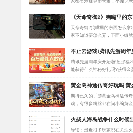
家都表示赚金币太难，小编这就
细的为大家介绍赚金币的玩法。
《天命奇御2》狗嘴里的东
天命奇御2狗嘴里的东西怎么拿
家不知道要怎么弄，下面小编就
家有所帮助。 《天命奇御2》
不止云游戏!腾讯先游周年
腾讯先游周年庆开始啦!超强福
能获得什么神秘好礼吗?获得金
奖品哦，双倍的快落有没有!…
黄金岛神途传奇好玩吗 黄
期待已久的手游黄金岛神途传奇
戏，有很多粉丝都在问小编黄金
简单分析下，看看这款游戏的玩
火柴人海岛战争什么时候出
导读：最近很多玩家都在关注火