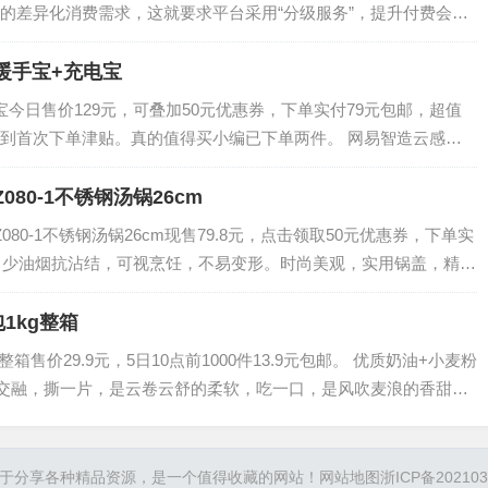
的差异化消费需求，这就要求平台采用“分级服务”，提升付费会员
求筛选分层出种子用户，更深层次地传递品…
暖手宝+充电宝
宝今日售价129元，可叠加50元优惠券，下单实付79元包邮，超值
到首次下单津贴。真的值得买小编已下单两件。 网易智造云感暖
Babyskin表面涂层，…
Z080-1不锈钢汤锅26cm
DZ080-1不锈钢汤锅26cm现售79.8元，点击领取50元优惠券，下单实
抛光，少油烟抗沾结，可视烹饪，不易变形。时尚美观，实用锅盖，精巧
种需求。…
1kg整箱
箱售价29.9元，5日10点前1000件13.9元包邮。 优质奶油+小麦粉
体交融，撕一片，是云卷云舒的柔软，吃一口，是风吹麦浪的香甜！
餐标配。 。…
于分享各种精品资源，是一个值得收藏的网站！
网站地图
浙ICP备202103