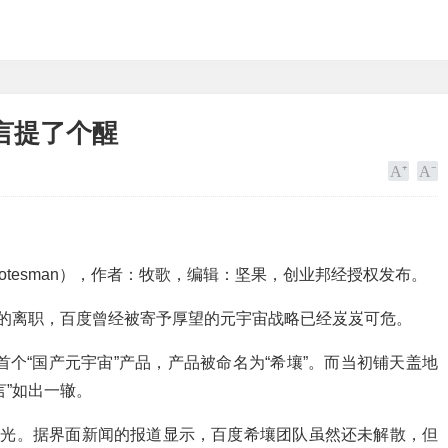
言提了个醒
otesman），作者：牧歌，编辑：坚果，创业邦经授权发布。
杰的离职，百度曾经被寄予厚望的元宇宙战略已经岌岌可危。
首个“国产元宇宙”产品，产品被命名为“希壤”。而当初铺天盖地
言”如出一辙。
荣光。据界面新闻的报道显示，百度希壤团队虽然还未解散，但