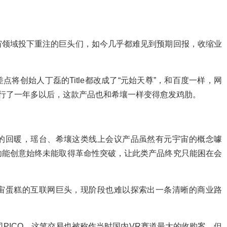
宙领域投下重注的巨头们，如今几乎都难见到预期回报，收缩业
将创始人丁磊的Title都改成了“元始天尊”，和百度一样，网
运行了一年多以后，这款产品也和希壤一样变得愈发鸡肋。
的回暖，瑶台、希壤这类线上会议产品虽然有元宇宙的概念噱
功能创意始终未能取得革命性突破，让此类产品终究只能困在会
宙蛋糕的互联网巨头，现阶段也难以探索出一条清晰的商业路
司PICO，这笔交易也被称作当时国内VR赛道最大的收购案，但