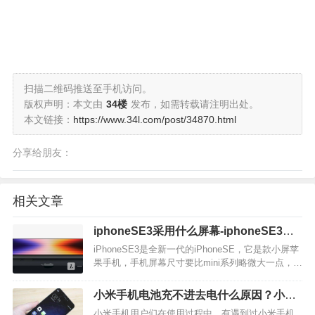
扫描二维码推送至手机访问。
版权声明：本文由
34楼
发布，如需转载请注明出处。
本文链接：
https://www.34l.com/post/34870.html
分享给朋友：
相关文章
iphoneSE3采用什么屏幕-iphoneSE3屏
幕性能
iPhoneSE3是全新一代的iPhoneSE，它是款小屏苹
果手机，手机屏幕尺寸要比mini系列略微大一点，但
价格要相对来说低些一点。接下来就一起来看看小
编详细梳理的iPhoneSE3手机屏幕的相关信息吧。
小米手机电池充不进去电什么原因？小米
iPhoneSE3屏幕是什么一块4…
手机电池怎么修复?
小米手机用户们在使用过程中，有遇到过小米手机