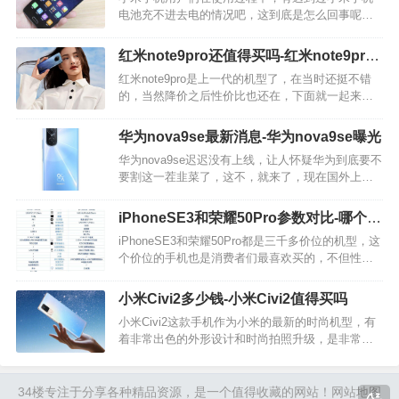
电池充不进去电的情况吧，这到底是怎么回事呢？
有什么办法解决没有？在电池不耐用的时候，电池
可以怎么去修复呢？让我们一起来详细了解一下
红米note9pro还值得买吗-红米note9pro
吧。 小米手机电池修复指令是什么 小米手机是无…
还值得入手吗
红米note9pro是上一代的机型了，在当时还挺不错
的，当然降价之后性价比也还在，下面就一起来了
解一下红米note9pro还值得买吗，还值不值得入手，
红米note9pro这部手机的亮点都有啥。 屏幕方面，
华为nova9se最新消息-华为nova9se曝光
红米note9pro这…
华为nova9se迟迟没有上线，让人怀疑华为到底要不
要割这一茬韭菜了，这不，就来了，现在国外上线
了，相信国内不久也就有了，下面就一起来了解一
下华为nova9se的最新消息。 性能方面，华为
iPhoneSE3和荣耀50Pro参数对比-哪个好
Nova9SE这款手机将采用的是骁龙665，不…
对比测评
iPhoneSE3和荣耀50Pro都是三千多价位的机型，这
个价位的手机也是消费者们最喜欢买的，不但性能
配置方面可以，价格上面也是性价比高，那么
iPhoneSE3和荣耀50Pro相比哪个好呢？让我们一起
小米Civi2多少钱-小米Civi2值得买吗
来看看吧。 核心配置对比…
小米Civi2这款手机作为小米的最新的时尚机型，有
着非常出色的外形设计和时尚拍照升级，是非常值
得朋友们入手的，为大家介绍下小米Civi2这款手机
的最新优缺点和活动价格，相信还是非常多朋友们
感兴趣的，不要错过啦。 小米Civi2价格是多…
34楼
专注于分享各种精品资源，是一个值得收藏的网站！
网站地图