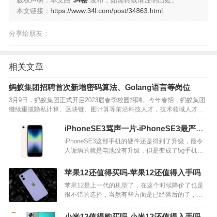
版权声明：本文由
34楼
发布，如需转载请注明出处。
本文链接：
https://www.34l.com/post/34863.html
分享给朋友：
相关文章
蚂蚁集团招聘首次新增密码算法、Golang语言等岗位
3月9日，蚂蚁集团正式开启2023届春季校园招聘。今年春招，蚂蚁集团
继续重揽隐私计算、区块链、图计算等前沿科技人才，技术领域人才需
求占招聘总人数的86%，同时首次新增密码算法、Golang语言等岗位。
蚂蚁集团招聘官网信息…
iPhoneSE3骂声一片-iPhoneSE3最严重
缺点
iPhoneSE3这部手机的硬件还是得到了升级，最令
人诟病的就是电池没有升级，但是变成了5g手机，
这是要让人一天5冲吗？下面就一起来了解一下
iPhoneSE3的一些缺点，看看到底哪些有问题。 缺
苹果12还值得买吗-苹果12还值得入手吗
点 1、iPhone SE3这款手…
苹果12是上一代的机型了，在这个时候降价了也是
很不错的选择，当然有些方面是已经落后的了，旧
款到底能不能入手呢？下面就一起来了解一下苹果
12这部手机还值得买吗？ 性能方面，iPhone12这款
小米12值得购买吗-小米12还值得入手吗